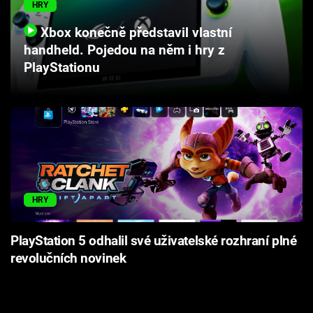
HRY
Cool Esport
Xbox konečně představil vlastní
Pořady
handheld. Pojedou na něm i hry z
PlayStationu
TV Program
Sledujte prima+
Přihlášení
HRY
Sledujte nás
PlayStation 5 odhalil své uživatelské rozhraní plné
revolučních novinek