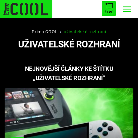
ŽIVĚ
STARHOUSE
BUFFY, PŘEMOŽITELKA UPÍRŮ
Trendy:
Prima COOL
uživatelské rozhraní
UŽIVATELSKÉ ROZHRANÍ
ESCAPE
PLNEJ KOTEL
AVENGERS 5
NEJNOVĚJŠÍ ČLÁNKY KE ŠTÍTKU
„UŽIVATELSKÉ ROZHRANÍ“
Témata
Filmy
Seriály
Hry