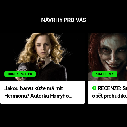
NÁVRHY PRO VÁS
HARRY POTTER
KINOFILMY
Jakou barvu kůže má mít
RECENZE: Smrtelné zlo se
Hermiona? Autorka Harryho
opět probudilo
Pottera přišla s ráznou
přichází s neo
odpovědí
hororovou nab