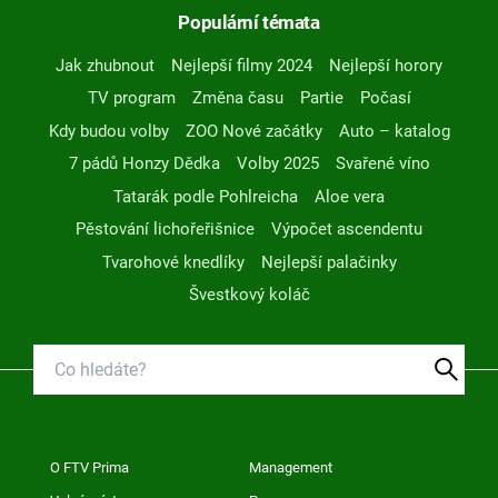
Populární témata
Jak zhubnout
Nejlepší filmy 2024
Nejlepší horory
TV program
Změna času
Partie
Počasí
Kdy budou volby
ZOO Nové začátky
Auto – katalog
7 pádů Honzy Dědka
Volby 2025
Svařené víno
Tatarák podle Pohlreicha
Aloe vera
Pěstování lichořeřišnice
Výpočet ascendentu
Tvarohové knedlíky
Nejlepší palačinky
Švestkový koláč
O FTV Prima
Management