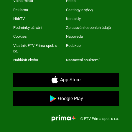
Volná místa
Press
Reklama
Castingy a výzvy
HbbTV
Kontakty
Podmínky užívání
Zpracování osobních údajů
Cookies
Nápověda
Vlastník FTV Prima spol. s
Redakce
r.o.
Nahlásit chybu
Nastavení soukromí
App Store
Google Play
© FTV Prima spol. s r.o.