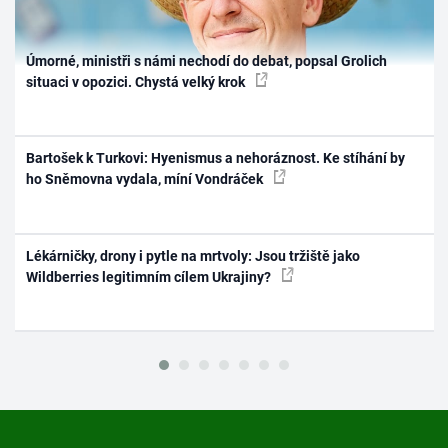
Úmorné, ministři s námi nechodí do debat, popsal Grolich
situaci v opozici. Chystá velký krok
Bartošek k Turkovi: Hyenismus a nehoráznost. Ke stíhání by
ho Sněmovna vydala, míní Vondráček
Lékárničky, drony i pytle na mrtvoly: Jsou tržiště jako
Wildberries legitimním cílem Ukrajiny?