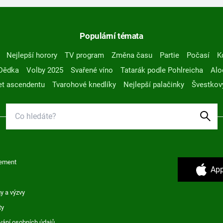
Populární témata
Nejlepší horory
TV program
Změna času
Partie
Počasí
K
Dědka
Volby 2025
Svařené víno
Tatarák podle Pohlreicha
Alo
t ascendentu
Tvarohové knedlíky
Nejlepší palačinky
Švestkov
ement
App
y a výzvy
ty
vání osobních údajů