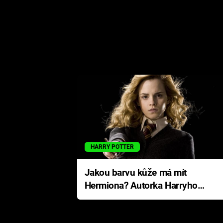
HARRY POTTER
Jakou barvu kůže má mít
Hermiona? Autorka Harryho
Pottera přišla s ráznou
odpovědí