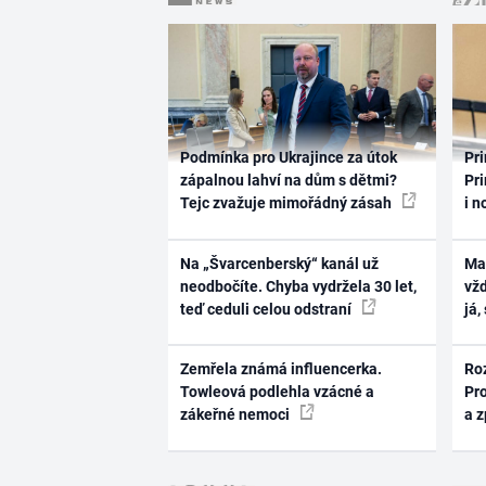
Podmínka pro Ukrajince za útok
Pri
zápalnou lahví na dům s dětmi?
Pri
Tejc zvažuje mimořádný zásah
i n
Na „Švarcenberský“ kanál už
Ma
neodbočíte. Chyba vydržela 30 let,
vž
teď ceduli celou odstraní
já,
Zemřela známá influencerka.
Ro
Towleová podlehla vzácné a
Pr
zákeřné nemoci
a 