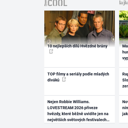
10 nejlepších dílů Hvězdné brány
Ma
hum
vy
TOP filmy a seriály podle mladých
Rap
diváků
Slo
ze
Nejen Robbie Williams.
No
LOVESTREAM 2026 přiveze
ním
hvězdy, které běžně uvidíte jen na
ja
největších světových festivalech