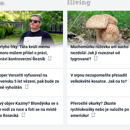
rtyho frky: Táta kvůli mému
Muchomůrku růžovku ani sucho
oru málem přišel o práci,
nezdolá! Jak ji rozeznat od
práví kontroverzní Řezník
tygrované?
per Vercetti vyfasoval na
V srpnu nezapomeňte přesadit
vensku 5 let vězení, pak bude ze
velkokvěté kosatce. Jak na to?
mě vyhoštěn
vý objev Kazmy? Blondýnka se s
Přerostlé okurky? Zkuste
 vodí za ruce a fotí se na místě
rychlokvašky nebo je naložte po
ko Rosecká
americku!