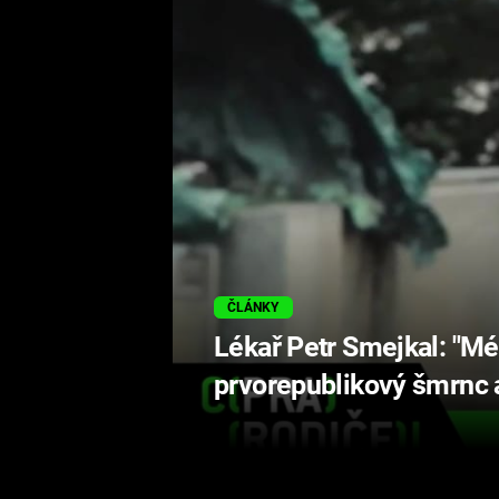
ČLÁNKY
Lékař Petr Smejkal: "Mé
prvorepublikový šmrnc a