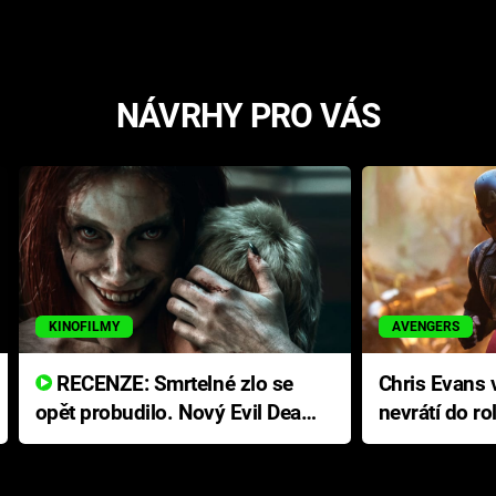
NÁVRHY PRO VÁS
KINOFILMY
AVENGERS
RECENZE: Smrtelné zlo se
Chris Evans v
opět probudilo. Nový Evil Dead
nevrátí do ro
přichází s neodolatelnou
Ameriky
hororovou nabídkou