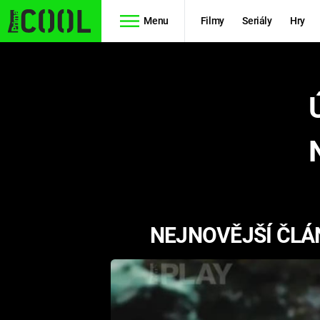
Menu
Filmy
Seriály
Hry
Seriály
Filmy
SIMPSONOVI
STAR WARS
HVĚZDNÁ
AVENGERS
BRÁNA
RYCHLE A
TEORIE
ZBĚSILE 10
NEJNOVĚJŠÍ ČLÁ
VELKÉHO
PREDÁTOR
TŘESKU
FUTURAMA