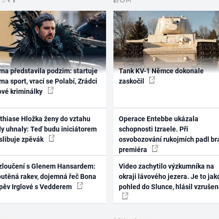
ma představila podzim: startuje
Tank KV-1 Němce dokonale
ma sport, vrací se Polabí, Zrádci
zaskočil
ové kriminálky
thiase Hložka ženy do vztahu
Operace Entebbe ukázala
dy uhnaly: Teď budu iniciátorem
schopnosti Izraele. Při
 slibuje zpěvák
osvobozování rukojmích padl br
premiéra
zloučení s Glenem Hansardem:
Video zachytilo výzkumníka na
outěná rakev, dojemná řeč Bona
okraji lávového jezera. Je to jak
zpěv Irglové s Vedderem
pohled do Slunce, hlásil vzruše