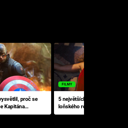
FILMY
ysvětlil, proč se
5 největších propadáků
le Kapitána
loňského roku: Disney na
jediné katastrofě prodělal 200
milionů dolarů