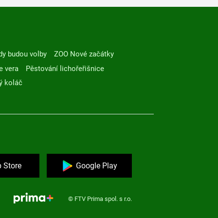
dy budou volby
ZOO Nové začátky
e vera
Pěstování lichořeřišnice
ý koláč
 Store
Google Play
© FTV Prima spol. s r.o.