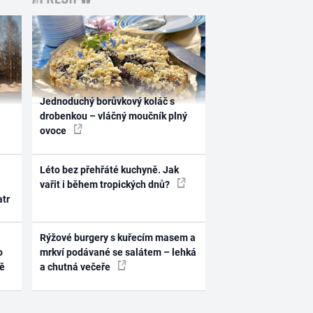
Jednoduchý borůvkový koláč s
drobenkou – vláčný moučník plný
ovoce
Léto bez přehřáté kuchyně. Jak
vařit i během tropických dnů?
atr
Rýžové burgery s kuřecím masem a
o
mrkví podávané se salátem – lehká
ně
a chutná večeře