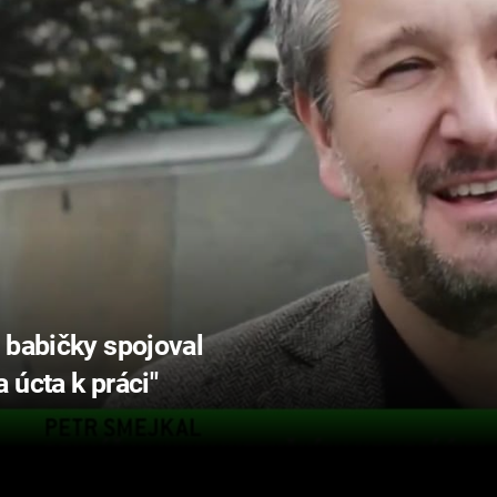
 babičky spojoval
 úcta k práci"