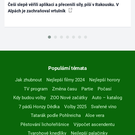
Češi slepě věřili aplikaci a přecenili síly, píší v Rakousku. V
Alpách je zachraňoval vrtulník
Populární témata
Jak zhubnout
Nejlepší filmy 2024
Nejlepší horory
TV program
Změna času
Partie
Počasí
Kdy budou volby
ZOO Nové začátky
Auto – katalog
7 pádů Honzy Dědka
Volby 2025
Svařené víno
Tatarák podle Pohlreicha
Aloe vera
Pěstování lichořeřišnice
Výpočet ascendentu
Tvarohové knedlíky
Nejlepší palačinky