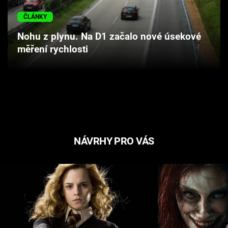
Cool Esport
ČLÁNKY
Pořady
Nohu z plynu. Na D1 začalo nové úsekové
měření rychlosti
TV Program
Sledujte prima+
Přihlášení
NÁVRHY PRO VÁS
Sledujte nás