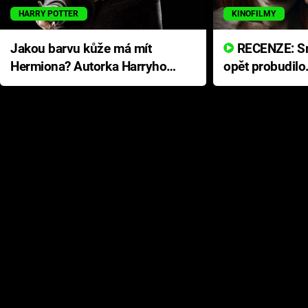
HARRY POTTER
KINOFILMY
Jakou barvu kůže má mít
RECENZE: Smrtelné zlo se
Hermiona? Autorka Harryho
opět probudilo
Pottera přišla s ráznou
přichází s neo
odpovědí
hororovou nab