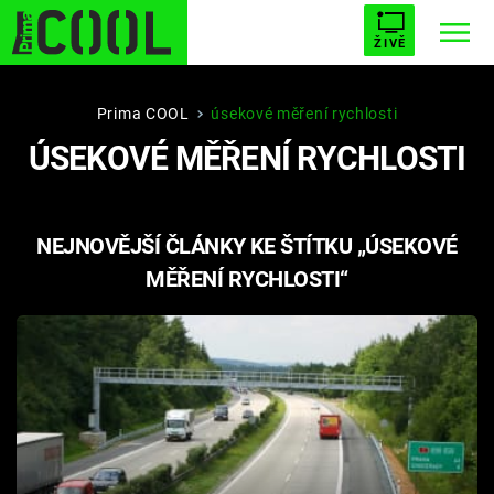
ŽIVĚ
STARHOUSE
BUFFY, PŘEMOŽITELKA UPÍRŮ
Trendy:
Prima COOL
úsekové měření rychlosti
ÚSEKOVÉ MĚŘENÍ RYCHLOSTI
ESCAPE
PLNEJ KOTEL
AVENGERS 5
NEJNOVĚJŠÍ ČLÁNKY KE ŠTÍTKU „ÚSEKOVÉ
MĚŘENÍ RYCHLOSTI“
Témata
Filmy
Seriály
Hry