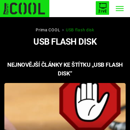
ŽIVĚ
STARHOUSE
BUFFY, PŘEMOŽITELKA UPÍRŮ
Trendy:
Prima COOL
USB flash disk
USB FLASH DISK
ESCAPE
PLNEJ KOTEL
AVENGERS 5
NEJNOVĚJŠÍ ČLÁNKY KE ŠTÍTKU „USB FLASH
DISK“
Témata
Filmy
Seriály
Hry