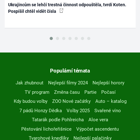
Ukrajincům se lehčí trestná činnost odpouštěla, tvrdí Koten.
Pospíšil chtěl vidět čísla
Populární témata
Jak zhubnout
Nejlepší filmy 2024
Nejlepší horory
TV program
Změna času
Partie
Počasí
Kdy budou volby
ZOO Nové začátky
Auto – katalog
7 pádů Honzy Dědka
Volby 2025
Svařené víno
Tatarák podle Pohlreicha
Aloe vera
Pěstování lichořeřišnice
Výpočet ascendentu
Tvarohové knedlíky
Nejlepší palačinky