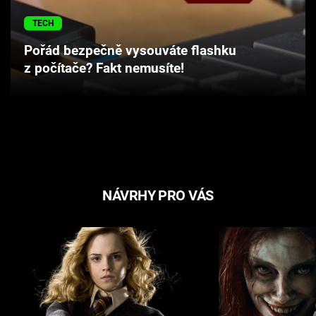
Cool Esport
TECH
Pořady
Pořád bezpečně vysouváte flashku
z počítače? Fakt nemusíte!
TV Program
Sledujte prima+
Přihlášení
NÁVRHY PRO VÁS
Sledujte nás