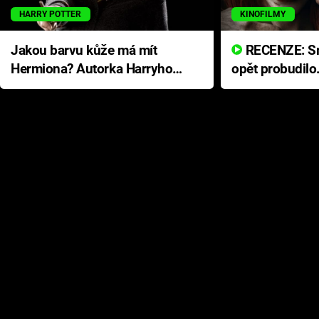
HARRY POTTER
KINOFILMY
Jakou barvu kůže má mít
RECENZE: Smrtelné zlo se
Hermiona? Autorka Harryho
opět probudilo
Pottera přišla s ráznou
přichází s neo
odpovědí
hororovou nab