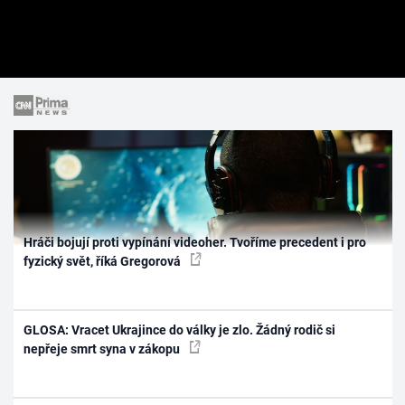
Hráči bojují proti vypínání videoher. Tvoříme precedent i pro
fyzický svět, říká Gregorová
GLOSA: Vracet Ukrajince do války je zlo. Žádný rodič si
nepřeje smrt syna v zákopu