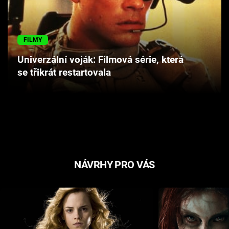
Cool Esport
Pořady
FILMY
Univerzální voják: Filmová série, která
TV Program
se třikrát restartovala
Sledujte prima+
Přihlášení
Sledujte nás
NÁVRHY PRO VÁS