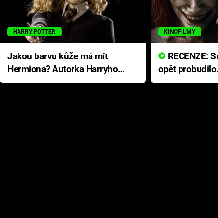
HARRY POTTER
KINOFILMY
Jakou barvu kůže má mít
RECENZE: Smrtelné zlo se
Hermiona? Autorka Harryho
opět probudilo
Pottera přišla s ráznou
přichází s neo
odpovědí
hororovou nab