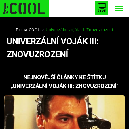
ŽIVĚ
STARHOUSE
BUFFY, PŘEMOŽITELKA UPÍRŮ
Trendy:
Prima COOL
Univerzální voják III: Znovuzrození
UNIVERZÁLNÍ VOJÁK III:
ESCAPE
PLNEJ KOTEL
AVENGERS 5
ZNOVUZROZENÍ
NEJNOVĚJŠÍ ČLÁNKY KE ŠTÍTKU
Témata
„UNIVERZÁLNÍ VOJÁK III: ZNOVUZROZENÍ“
Filmy
Seriály
Hry