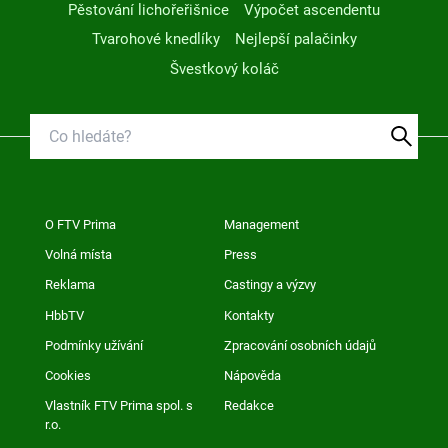
Pěstování lichořeřišnice
Výpočet ascendentu
Tvarohové knedlíky
Nejlepší palačinky
Švestkový koláč
O FTV Prima
Management
Volná místa
Press
Reklama
Castingy a výzvy
HbbTV
Kontakty
Podmínky užívání
Zpracování osobních údajů
Cookies
Nápověda
Vlastník FTV Prima spol. s
Redakce
r.o.