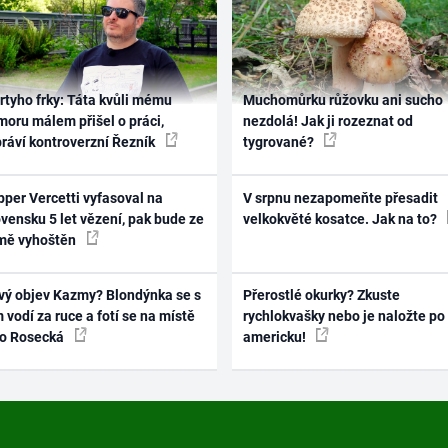
rtyho frky: Táta kvůli mému
Muchomůrku růžovku ani sucho
oru málem přišel o práci,
nezdolá! Jak ji rozeznat od
práví kontroverzní Řezník
tygrované?
per Vercetti vyfasoval na
V srpnu nezapomeňte přesadit
vensku 5 let vězení, pak bude ze
velkokvěté kosatce. Jak na to?
mě vyhoštěn
vý objev Kazmy? Blondýnka se s
Přerostlé okurky? Zkuste
 vodí za ruce a fotí se na místě
rychlokvašky nebo je naložte po
ko Rosecká
americku!