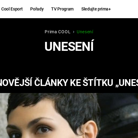
Cool Esport
Pořady
TV Program
Sledujte prima+
Prima COOL
Unesení
Hry
Zábava
UNESENÍ
MAFIA
ZÁBAVN
GALERI
GTA 6
NEJLEP
OVĚJŠÍ ČLÁNKY KE ŠTÍTKU „UNE
KINGDOM
KOMEDI
COME:
DELIVERANCE
CHUCK
NORRIS
ESPORT
DEADP