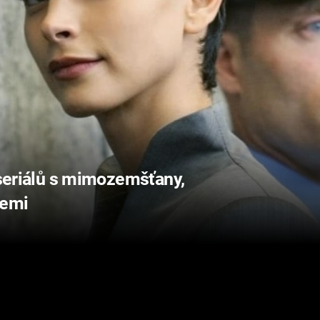
 seriálů s mimozemšťany,
Zemi