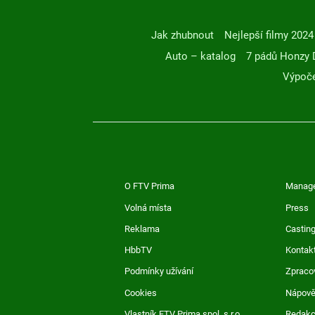
Jak zhubnout
Nejlepší filmy 2024
Auto – katalog
7 pádů Honzy 
Výpoče
O FTV Prima
Manag
Volná místa
Press
Reklama
Casting
HbbTV
Kontak
Podmínky užívání
Zpraco
Cookies
Nápov
Vlastník FTV Prima spol. s r.o.
Redak