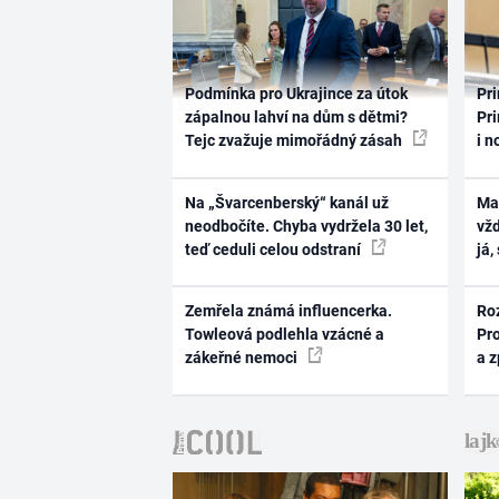
Podmínka pro Ukrajince za útok
Pri
zápalnou lahví na dům s dětmi?
Pri
Tejc zvažuje mimořádný zásah
i n
Na „Švarcenberský“ kanál už
Ma
neodbočíte. Chyba vydržela 30 let,
vž
teď ceduli celou odstraní
já,
Zemřela známá influencerka.
Ro
Towleová podlehla vzácné a
Pr
zákeřné nemoci
a 