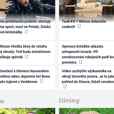
ma představila podzim: startuje
Tank KV-1 Němce dokonale
ma sport, vrací se Polabí, Zrádci
zaskočil
ové kriminálky
thiase Hložka ženy do vztahu
Operace Entebbe ukázala
dy uhnaly: Teď budu iniciátorem
schopnosti Izraele. Při
 slibuje zpěvák
osvobozování rukojmích padl br
premiéra
zloučení s Glenem Hansardem:
Video zachytilo výzkumníka na
outěná rakev, dojemná řeč Bona
okraji lávového jezera. Je to jak
zpěv Irglové s Vedderem
pohled do Slunce, hlásil vzruše