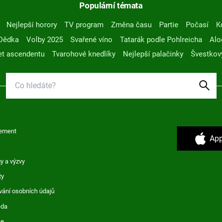
Populární témata
Nejlepší horory
TV program
Změna času
Partie
Počasí
K
Dědka
Volby 2025
Svařené víno
Tatarák podle Pohlreicha
Alo
t ascendentu
Tvarohové knedlíky
Nejlepší palačinky
Švestkov
ement
App
y a výzvy
ty
vání osobních údajů
ěda
ce