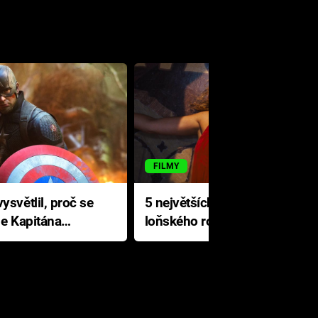
FILMY
ysvětlil, proč se
5 největších propadáků
le Kapitána
loňského roku: Disney na
jediné katastrofě prodělal 200
milionů dolarů