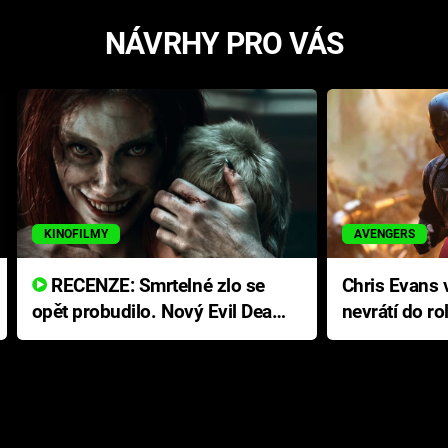
NÁVRHY PRO VÁS
KINOFILMY
AVENGERS
RECENZE: Smrtelné zlo se
Chris Evans v
opět probudilo. Nový Evil Dead
nevrátí do ro
přichází s neodolatelnou
Ameriky
hororovou nabídkou