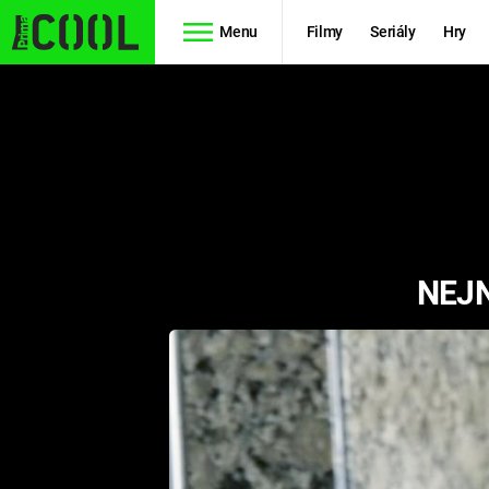
Menu
Filmy
Seriály
Hry
Seriály
Filmy
SIMPSONOVI
STAR WARS
HVĚZDNÁ
AVENGERS
BRÁNA
NEJN
RYCHLE A
TEORIE
ZBĚSILE 10
VELKÉHO
PREDÁTOR
TŘESKU
FUTURAMA