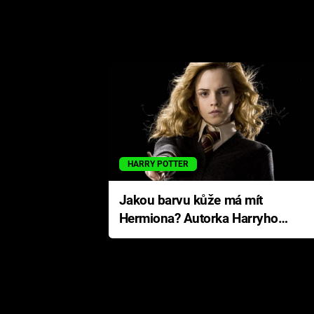
HARRY POTTER
Jakou barvu kůže má mít
Hermiona? Autorka Harryho
Pottera přišla s ráznou
odpovědí