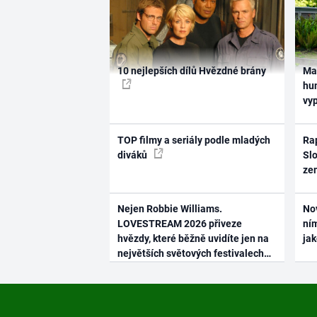
10 nejlepších dílů Hvězdné brány
Ma
hum
vy
TOP filmy a seriály podle mladých
Rap
diváků
Slo
ze
Nejen Robbie Williams.
No
LOVESTREAM 2026 přiveze
ním
hvězdy, které běžně uvidíte jen na
ja
největších světových festivalech