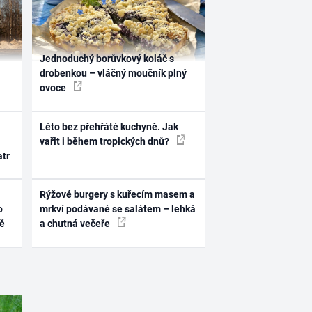
Jednoduchý borůvkový koláč s
drobenkou – vláčný moučník plný
ovoce
Léto bez přehřáté kuchyně. Jak
vařit i během tropických dnů?
atr
Rýžové burgery s kuřecím masem a
o
mrkví podávané se salátem – lehká
ně
a chutná večeře