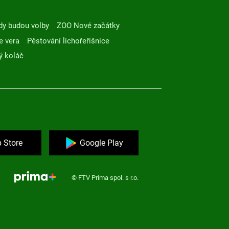
dy budou volby
ZOO Nové začátky
e vera
Pěstování lichořeřišnice
ý koláč
 Store
Google Play
© FTV Prima spol. s r.o.