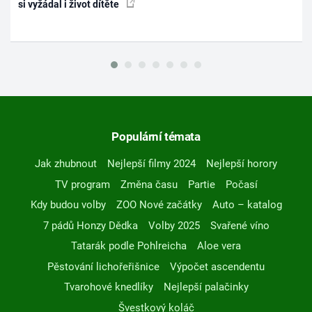
si vyžádal i život dítěte
Populární témata
Jak zhubnout
Nejlepší filmy 2024
Nejlepší horory
TV program
Změna času
Partie
Počasí
Kdy budou volby
ZOO Nové začátky
Auto – katalog
7 pádů Honzy Dědka
Volby 2025
Svařené víno
Tatarák podle Pohlreicha
Aloe vera
Pěstování lichořeřišnice
Výpočet ascendentu
Tvarohové knedlíky
Nejlepší palačinky
Švestkový koláč