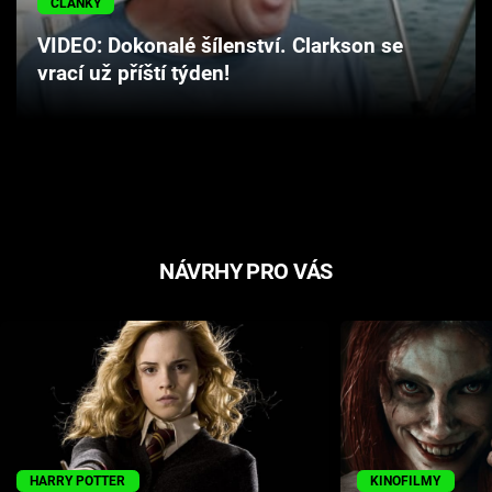
ČLÁNKY
Cool Esport
VIDEO: Dokonalé šílenství. Clarkson se
vrací už příští týden!
Pořady
TV Program
Sledujte prima+
Přihlášení
NÁVRHY PRO VÁS
Sledujte nás
HARRY POTTER
KINOFILMY