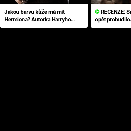
Jakou barvu kůže má mít
RECENZE: Smrtelné zlo se
Hermiona? Autorka Harryho
opět probudilo
Pottera přišla s ráznou
přichází s neo
odpovědí
hororovou nab