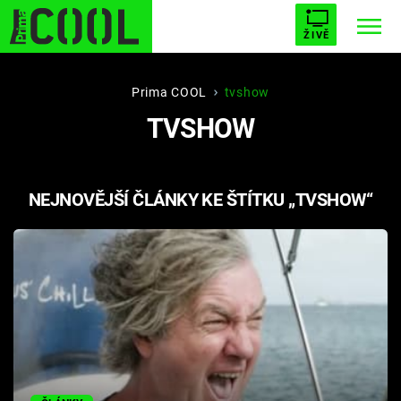
ŽIVĚ
STARHOUSE
BUFFY, PŘEMOŽITELKA UPÍRŮ
Trendy:
Prima COOL
tvshow
TVSHOW
ESCAPE
PLNEJ KOTEL
AVENGERS 5
NEJNOVĚJŠÍ ČLÁNKY KE ŠTÍTKU „TVSHOW“
Témata
Filmy
Seriály
Hry