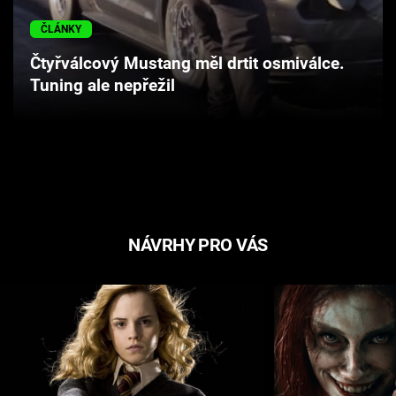
Cool Esport
ČLÁNKY
Pořady
Čtyřválcový Mustang měl drtit osmiválce.
Tuning ale nepřežil
TV Program
Sledujte prima+
Přihlášení
NÁVRHY PRO VÁS
Sledujte nás