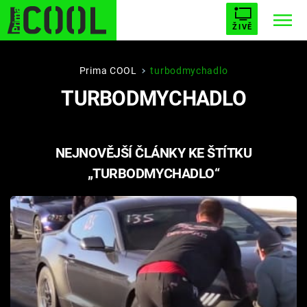
ŽIVĚ
STARHOUSE
BUFFY, PŘEMOŽITELKA UPÍRŮ
Trendy:
Prima COOL
turbodmychadlo
TURBODMYCHADLO
ESCAPE
PLNEJ KOTEL
AVENGERS 5
NEJNOVĚJŠÍ ČLÁNKY KE ŠTÍTKU
„TURBODMYCHADLO“
Témata
Filmy
Seriály
Hry