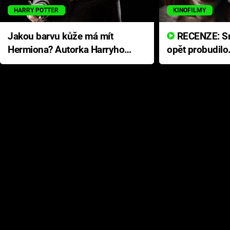
HARRY POTTER
KINOFILMY
Jakou barvu kůže má mít
RECENZE: Smrtelné zlo se
Hermiona? Autorka Harryho
opět probudilo
Pottera přišla s ráznou
přichází s neo
odpovědí
hororovou nab