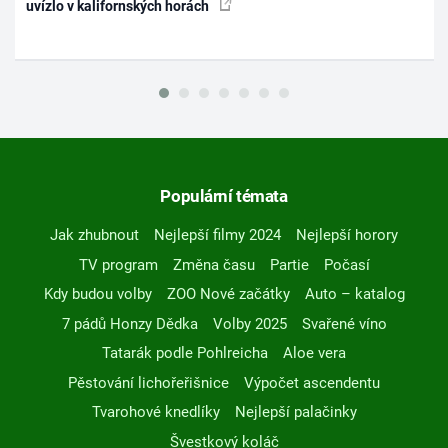
uvízlo v kalifornských horách
Populární témata
Jak zhubnout
Nejlepší filmy 2024
Nejlepší horory
TV program
Změna času
Partie
Počasí
Kdy budou volby
ZOO Nové začátky
Auto – katalog
7 pádů Honzy Dědka
Volby 2025
Svařené víno
Tatarák podle Pohlreicha
Aloe vera
Pěstování lichořeřišnice
Výpočet ascendentu
Tvarohové knedlíky
Nejlepší palačinky
Švestkový koláč