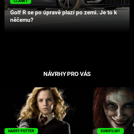
ČLÁNKY
Cool Esport
Golf R se po úpravě plazí po zemi. Je to k
něčemu?
Pořady
TV Program
Sledujte prima+
Přihlášení
NÁVRHY PRO VÁS
Sledujte nás
HARRY POTTER
KINOFILMY