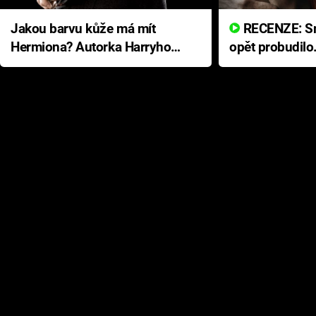
Jakou barvu kůže má mít
RECENZE: Smrtelné zlo se
Hermiona? Autorka Harryho
opět probudilo
Pottera přišla s ráznou
přichází s neo
odpovědí
hororovou nab