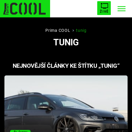
ŽIVĚ
STARHOUSE
BUFFY, PŘEMOŽITELKA UPÍRŮ
Trendy:
Prima COOL
tunig
TUNIG
ESCAPE
PLNEJ KOTEL
AVENGERS 5
NEJNOVĚJŠÍ ČLÁNKY KE ŠTÍTKU „TUNIG“
Témata
Filmy
Seriály
Hry