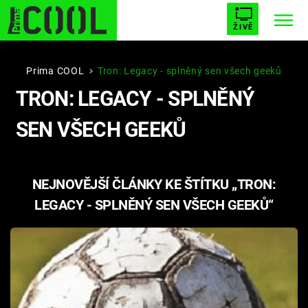
ŽIVĚ
STARHOUSE
BUFFY, PŘEMOŽITELKA UPÍRŮ
Trendy:
Prima COOL
Tron: Legacy - splněný sen všech geeků
TRON: LEGACY - SPLNĚNÝ
ESCAPE
PLNEJ KOTEL
AVENGERS 5
SEN VŠECH GEEKŮ
NEJNOVĚJŠÍ ČLÁNKY KE ŠTÍTKU „TRON:
Témata
LEGACY - SPLNĚNÝ SEN VŠECH GEEKŮ“
Filmy
Seriály
Hry