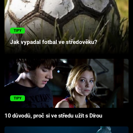
Cool Esport
Pořady
TIPY
TV Program
Jak vypadal fotbal ve středověku?
Sledujte prima+
Přihlášení
Sledujte nás
TIPY
10 důvodů, proč si ve středu užít s Dírou