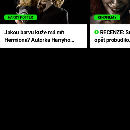
HARRY POTTER
KINOFILMY
Jakou barvu kůže má mít
RECENZE: Smrtelné zlo se
Hermiona? Autorka Harryho
opět probudilo
Pottera přišla s ráznou
přichází s neo
odpovědí
hororovou nab