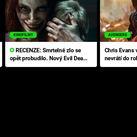
KINOFILMY
AVENGERS
RECENZE: Smrtelné zlo se
Chris Evans v
opět probudilo. Nový Evil Dead
nevrátí do ro
přichází s neodolatelnou
Ameriky
hororovou nabídkou