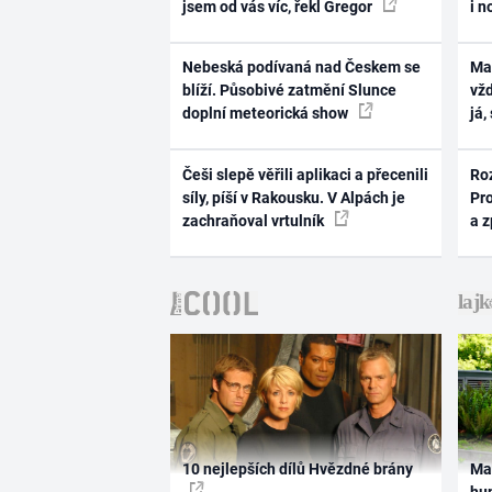
jsem od vás víc, řekl Gregor
i n
Nebeská podívaná nad Českem se
Ma
blíží. Působivé zatmění Slunce
vž
doplní meteorická show
já,
Češi slepě věřili aplikaci a přecenili
Ro
síly, píší v Rakousku. V Alpách je
Pr
zachraňoval vrtulník
a 
10 nejlepších dílů Hvězdné brány
Ma