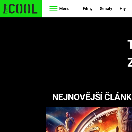
Menu
Filmy
Seriály
Hry
Seriály
Filmy
SIMPSONOVI
STAR WARS
HVĚZDNÁ
AVENGERS
BRÁNA
RYCHLE A
TEORIE
ZBĚSILE 10
NEJNOVĚJŠÍ ČLÁNKY
VELKÉHO
PREDÁTOR
TŘESKU
FUTURAMA