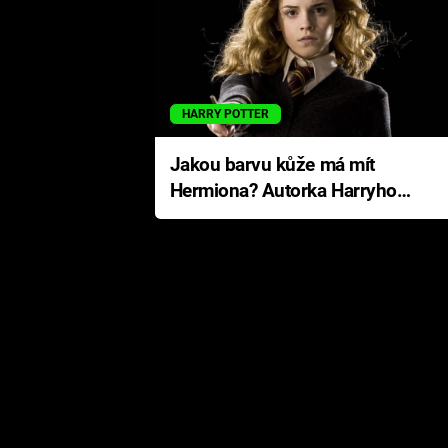
HARRY POTTER
Jakou barvu kůže má mít
Hermiona? Autorka Harryho
Pottera přišla s ráznou
odpovědí