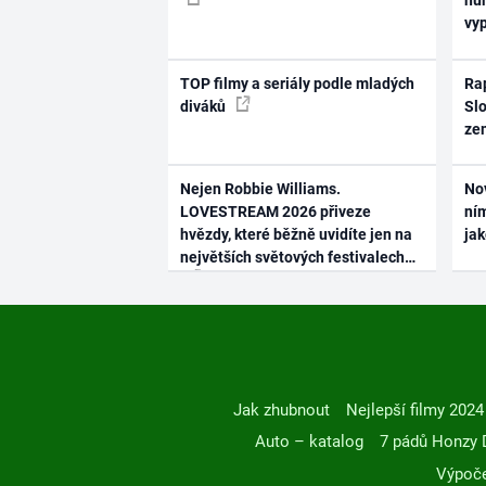
hum
vy
TOP filmy a seriály podle mladých
Rap
diváků
Slo
ze
Nejen Robbie Williams.
No
LOVESTREAM 2026 přiveze
ním
hvězdy, které běžně uvidíte jen na
ja
největších světových festivalech
Jak zhubnout
Nejlepší filmy 2024
Auto – katalog
7 pádů Honzy 
Výpoče