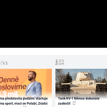
ma představila podzim: startuje
Tank KV-1 Němce dokonale
ma sport, vrací se Polabí, Zrádci
zaskočil