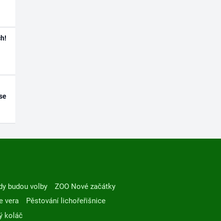
h!
se
dy budou volby
ZOO Nové začátky
e vera
Pěstování lichořeřišnice
ý koláč