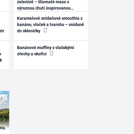
zelenině – šťavnaté maso s
výraznou chutí inspirovanou
Španělskem
Karamelové snídaňové smoothie z
banánu, vloček a tvarohu – snídaně
atr
do skleničky
Banánové muffiny s vlašskými
o
ořechy a skořicí
ně
ína,