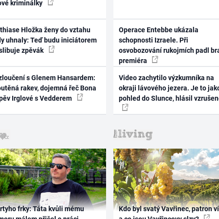
ové kriminálky
thiase Hložka ženy do vztahu
Operace Entebbe ukázala
dy uhnaly: Teď budu iniciátorem
schopnosti Izraele. Při
 slibuje zpěvák
osvobozování rukojmích padl br
premiéra
zloučení s Glenem Hansardem:
Video zachytilo výzkumníka na
outěná rakev, dojemná řeč Bona
okraji lávového jezera. Je to jak
zpěv Irglové s Vedderem
pohled do Slunce, hlásil vzruše
rtyho frky: Táta kvůli mému
Kdo byl svatý Vavřinec, patron v