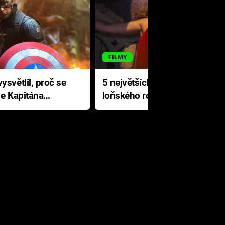
FILMY
ysvětlil, proč se
5 největších propadáků
le Kapitána
loňského roku: Disney na
jediné katastrofě prodělal 200
milionů dolarů