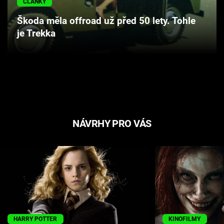
ČLÁNKY
Cool Esport
Škoda měla offroad už před 50 lety. Tohle
je Trekka
Pořady
TV Program
Sledujte prima+
Přihlášení
NÁVRHY PRO VÁS
Sledujte nás
HARRY POTTER
KINOFILMY