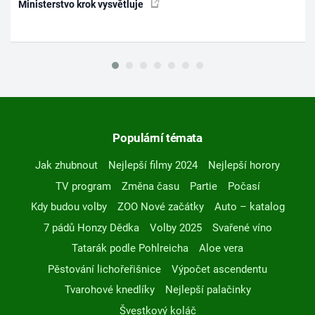
Ministerstvo krok vysvětluje
Populární témata
Jak zhubnout
Nejlepší filmy 2024
Nejlepší horory
TV program
Změna času
Partie
Počasí
Kdy budou volby
ZOO Nové začátky
Auto – katalog
7 pádů Honzy Dědka
Volby 2025
Svařené víno
Tatarák podle Pohlreicha
Aloe vera
Pěstování lichořeřišnice
Výpočet ascendentu
Tvarohové knedlíky
Nejlepší palačinky
Švestkový koláč