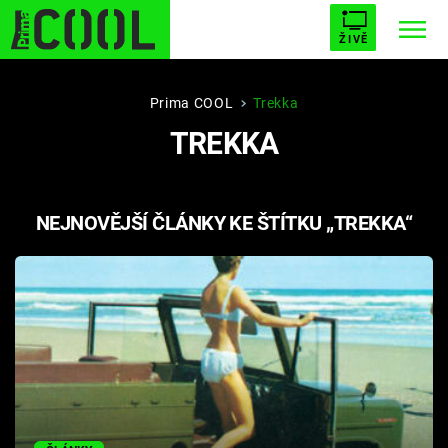
ŽIVĚ
STARHOUSE
BUFFY, PŘEMOŽITELKA UPÍRŮ
Trendy:
Prima COOL
Trekka
TREKKA
ESCAPE
PLNEJ KOTEL
AVENGERS 5
NEJNOVĚJŠÍ ČLÁNKY KE ŠTÍTKU „TREKKA“
Témata
Filmy
Seriály
Hry