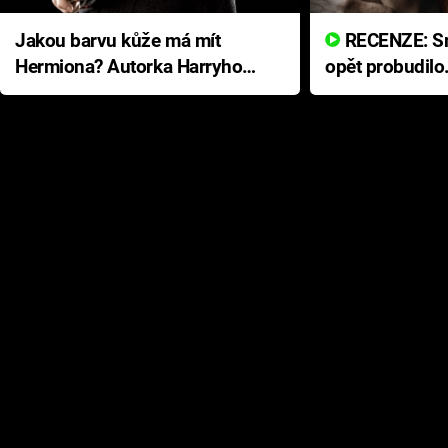
Jakou barvu kůže má mít
RECENZE: Smrtelné zlo se
Hermiona? Autorka Harryho
opět probudilo
Pottera přišla s ráznou
přichází s neo
odpovědí
hororovou nab