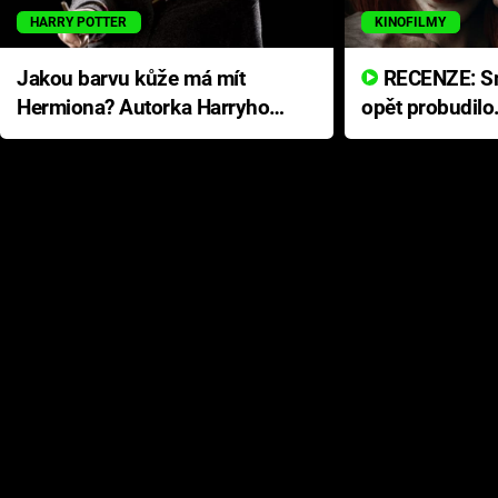
HARRY POTTER
KINOFILMY
Jakou barvu kůže má mít
RECENZE: Smrtelné zlo se
Hermiona? Autorka Harryho
opět probudilo
Pottera přišla s ráznou
přichází s neo
odpovědí
hororovou nab