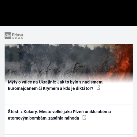
Mýty o válce na Ukrajině: Jak to bylo s nacismem,
Euromajdanem či Krymem a kdo je diktátor?
Štěstí z Kokury: Město velké jako Plzeň uniklo oběma
atomovým bombám, zasáhla náhoda