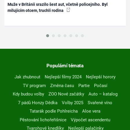
Muže v Británii srazilo šest aut, včetně policejního. Byl
milujícím otcem, truchlí rodina
Populární témata
Jak zhubnout
Nejlepší filmy 2024
Nejlepší horory
TV program
Změna času
Partie
Počasí
Kdy budou volby
ZOO Nové začátky
Auto – katalog
7 pádů Honzy Dědka
Volby 2025
Svařené víno
Tatarák podle Pohlreicha
Aloe vera
Pěstování lichořeřišnice
Výpočet ascendentu
Tvarohové knedlíky
Nejlepší palačinky