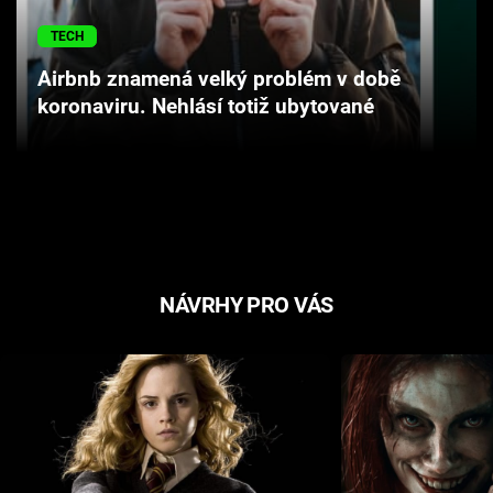
Cool Esport
TECH
Pořady
Airbnb znamená velký problém v době
koronaviru. Nehlásí totiž ubytované
TV Program
Sledujte prima+
Přihlášení
NÁVRHY PRO VÁS
Sledujte nás