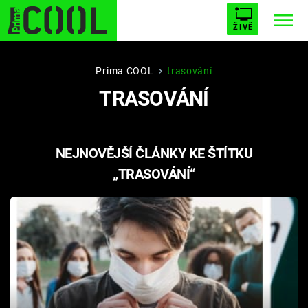
ŽIVĚ
STARHOUSE
BUFFY, PŘEMOŽITELKA UPÍRŮ
Trendy:
Prima COOL
trasování
TRASOVÁNÍ
ESCAPE
PLNEJ KOTEL
AVENGERS 5
NEJNOVĚJŠÍ ČLÁNKY KE ŠTÍTKU
„TRASOVÁNÍ“
Témata
Filmy
Seriály
Hry