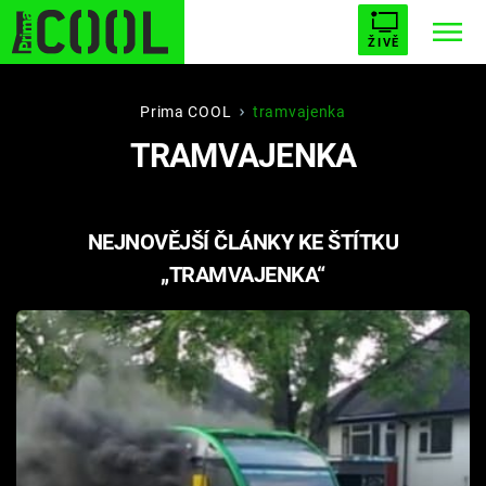
ŽIVĚ
STARHOUSE
BUFFY, PŘEMOŽITELKA UPÍRŮ
Trendy:
Prima COOL
tramvajenka
TRAMVAJENKA
ESCAPE
PLNEJ KOTEL
AVENGERS 5
NEJNOVĚJŠÍ ČLÁNKY KE ŠTÍTKU
„TRAMVAJENKA“
Témata
Filmy
Seriály
Hry