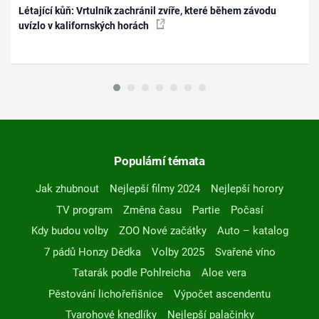
Létající kůň: Vrtulník zachránil zvíře, které během závodu
uvízlo v kalifornských horách
Populární témata
Jak zhubnout
Nejlepší filmy 2024
Nejlepší horory
TV program
Změna času
Partie
Počasí
Kdy budou volby
ZOO Nové začátky
Auto – katalog
7 pádů Honzy Dědka
Volby 2025
Svařené víno
Tatarák podle Pohlreicha
Aloe vera
Pěstování lichořeřišnice
Výpočet ascendentu
Tvarohové knedlíky
Nejlepší palačinky