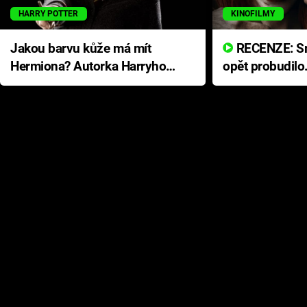
HARRY POTTER
KINOFILMY
Jakou barvu kůže má mít
RECENZE: Smrtelné zlo se
Hermiona? Autorka Harryho
opět probudilo
Pottera přišla s ráznou
přichází s neo
odpovědí
hororovou nab