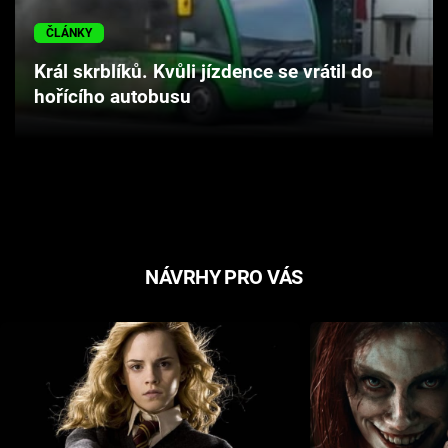
Cool Esport
ČLÁNKY
Pořady
Král skrblíků. Kvůli jízdence se vrátil do
hořícího autobusu
TV Program
Sledujte prima+
Přihlášení
NÁVRHY PRO VÁS
Sledujte nás