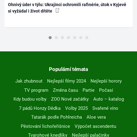
Ohnivý úder v týlu: Ukrajinci ochromili rafinérie, útok v Kyjevě
si vyžádal i život dítěte
Populární témata
Jak zhubnout
Nejlepší filmy 2024
Nejlepší horory
TV program
Změna času
Partie
Počasí
Kdy budou volby
ZOO Nové začátky
Auto – katalog
7 pádů Honzy Dědka
Volby 2025
Svařené víno
Tatarák podle Pohlreicha
Aloe vera
Pěstování lichořeřišnice
Výpočet ascendentu
Tvarohové knedlíky
Nejlepší palačinky