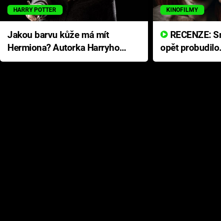
HARRY POTTER
KINOFILMY
Jakou barvu kůže má mít
RECENZE: Smrtelné zlo se
Hermiona? Autorka Harryho
opět probudilo
Pottera přišla s ráznou
přichází s neo
odpovědí
hororovou nab