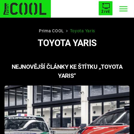
ŽIVĚ
STARHOUSE
BUFFY, PŘEMOŽITELKA UPÍRŮ
Trendy:
Prima COOL
Toyota Yaris
TOYOTA YARIS
ESCAPE
PLNEJ KOTEL
AVENGERS 5
NEJNOVĚJŠÍ ČLÁNKY KE ŠTÍTKU „TOYOTA
YARIS“
Témata
Filmy
Seriály
Hry