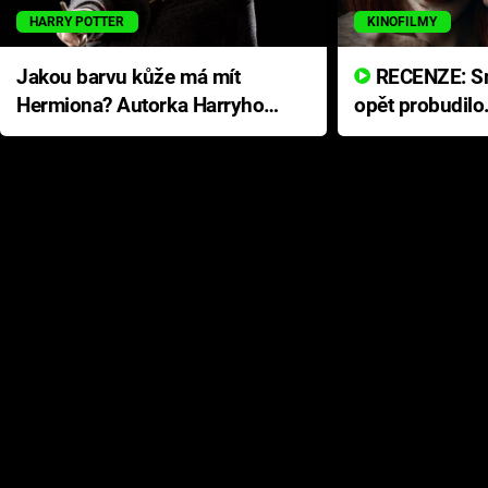
HARRY POTTER
KINOFILMY
Jakou barvu kůže má mít
RECENZE: Smrtelné zlo se
Hermiona? Autorka Harryho
opět probudilo
Pottera přišla s ráznou
přichází s neo
odpovědí
hororovou nab