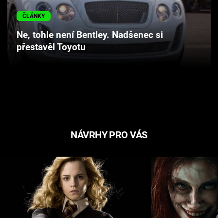
Cool Esport
ČLÁNKY
Pořady
Ne, tohle není Bentley. Nadšenec si
přestavěl Toyotu
TV Program
Sledujte prima+
Přihlášení
NÁVRHY PRO VÁS
Sledujte nás