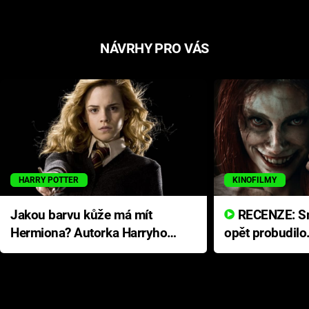
NÁVRHY PRO VÁS
HARRY POTTER
KINOFILMY
Jakou barvu kůže má mít
RECENZE: Smrtelné zlo se
Hermiona? Autorka Harryho
opět probudilo
Pottera přišla s ráznou
přichází s neo
odpovědí
hororovou nab