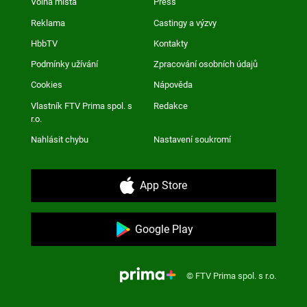
Volná místa
Press
Reklama
Castingy a výzvy
HbbTV
Kontakty
Podmínky užívání
Zpracování osobních údajů
Cookies
Nápověda
Vlastník FTV Prima spol. s
Redakce
r.o.
Nahlásit chybu
Nastavení soukromí
App Store
Google Play
© FTV Prima spol. s r.o.