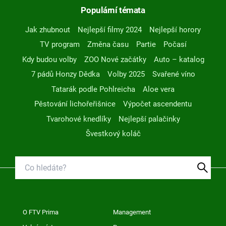
Populární témata
Jak zhubnout
Nejlepší filmy 2024
Nejlepší horory
TV program
Změna času
Partie
Počasí
Kdy budou volby
ZOO Nové začátky
Auto – katalog
7 pádů Honzy Dědka
Volby 2025
Svařené víno
Tatarák podle Pohlreicha
Aloe vera
Pěstování lichořeřišnice
Výpočet ascendentu
Tvarohové knedlíky
Nejlepší palačinky
Švestkový koláč
O FTV Prima
Management