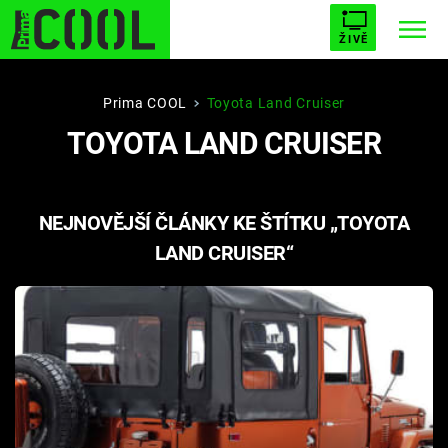
ŽIVĚ
STARHOUSE
BUFFY, PŘEMOŽITELKA UPÍRŮ
Trendy:
Prima COOL
Toyota Land Cruiser
TOYOTA LAND CRUISER
ESCAPE
PLNEJ KOTEL
AVENGERS 5
NEJNOVĚJŠÍ ČLÁNKY KE ŠTÍTKU „TOYOTA
LAND CRUISER“
Témata
Filmy
Seriály
Hry