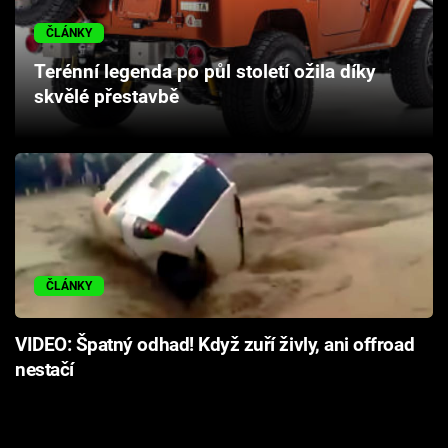
Cool Esport
ČLÁNKY
Pořady
Terénní legenda po půl století ožila díky
skvělé přestavbě
TV Program
Sledujte prima+
Přihlášení
ČLÁNKY
Sledujte nás
VIDEO: Špatný odhad! Když zuří živly, ani offroad
nestačí