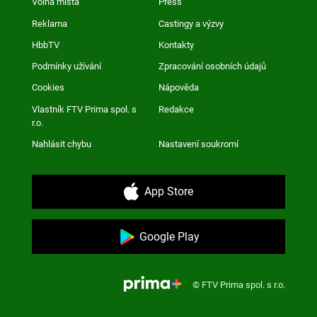
Volná místa
Press
Reklama
Castingy a výzvy
HbbTV
Kontakty
Podmínky užívání
Zpracování osobních údajů
Cookies
Nápověda
Vlastník FTV Prima spol. s
Redakce
r.o.
Nahlásit chybu
Nastavení soukromí
App Store
Google Play
© FTV Prima spol. s r.o.