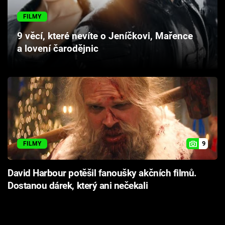
Cool Esport
FILMY
Pořady
9 věcí, které nevíte o Jeníčkovi, Mařence
a lovení čarodějnic
TV Program
Sledujte prima+
Přihlášení
9
FILMY
Sledujte nás
David Harbour potěšil fanoušky akčních filmů.
Dostanou dárek, který ani nečekali