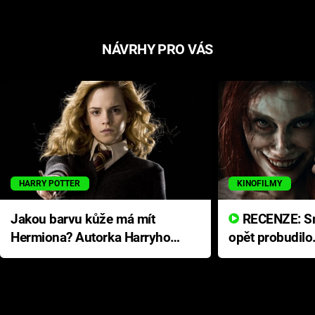
NÁVRHY PRO VÁS
HARRY POTTER
KINOFILMY
Jakou barvu kůže má mít
RECENZE: Smrtelné zlo se
Hermiona? Autorka Harryho
opět probudilo
Pottera přišla s ráznou
přichází s neo
odpovědí
hororovou nab