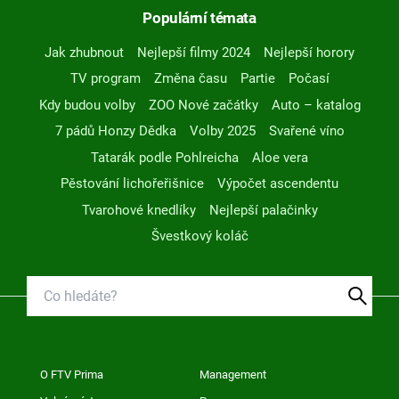
Populární témata
Jak zhubnout
Nejlepší filmy 2024
Nejlepší horory
TV program
Změna času
Partie
Počasí
Kdy budou volby
ZOO Nové začátky
Auto – katalog
7 pádů Honzy Dědka
Volby 2025
Svařené víno
Tatarák podle Pohlreicha
Aloe vera
Pěstování lichořeřišnice
Výpočet ascendentu
Tvarohové knedlíky
Nejlepší palačinky
Švestkový koláč
O FTV Prima
Management