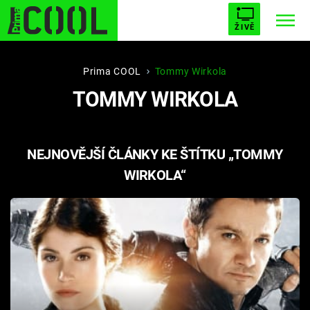
ŽIVĚ
STARHOUSE
BUFFY, PŘEMOŽITELKA UPÍRŮ
Trendy:
Prima COOL
Tommy Wirkola
TOMMY WIRKOLA
ESCAPE
PLNEJ KOTEL
AVENGERS 5
NEJNOVĚJŠÍ ČLÁNKY KE ŠTÍTKU „TOMMY
WIRKOLA“
Témata
Filmy
Seriály
Hry