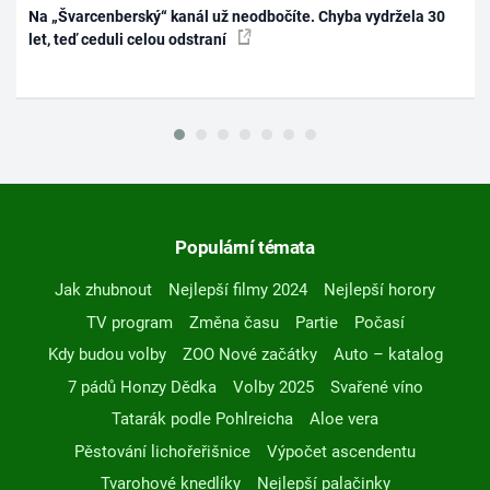
Na „Švarcenberský“ kanál už neodbočíte. Chyba vydržela 30
let, teď ceduli celou odstraní
Populární témata
Jak zhubnout
Nejlepší filmy 2024
Nejlepší horory
TV program
Změna času
Partie
Počasí
Kdy budou volby
ZOO Nové začátky
Auto – katalog
7 pádů Honzy Dědka
Volby 2025
Svařené víno
Tatarák podle Pohlreicha
Aloe vera
Pěstování lichořeřišnice
Výpočet ascendentu
Tvarohové knedlíky
Nejlepší palačinky