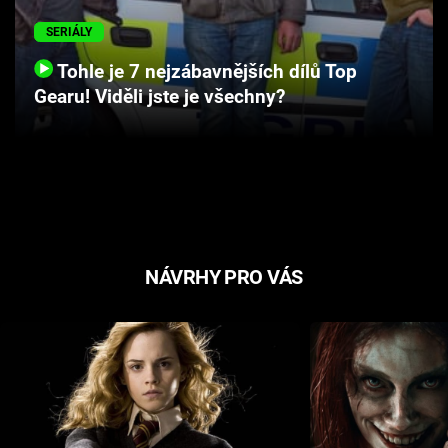
Cool Esport
SERIÁLY
Pořady
Tohle je 7 nejzábavnějších dílů Top
Gearu! Viděli jste je všechny?
TV Program
Sledujte prima+
Přihlášení
NÁVRHY PRO VÁS
Sledujte nás