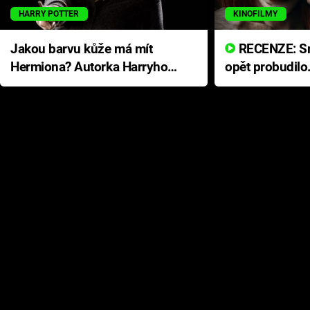
HARRY POTTER
KINOFILMY
Jakou barvu kůže má mít
RECENZE: Smrtelné zlo se
Hermiona? Autorka Harryho
opět probudilo
Pottera přišla s ráznou
přichází s neo
odpovědí
hororovou nab