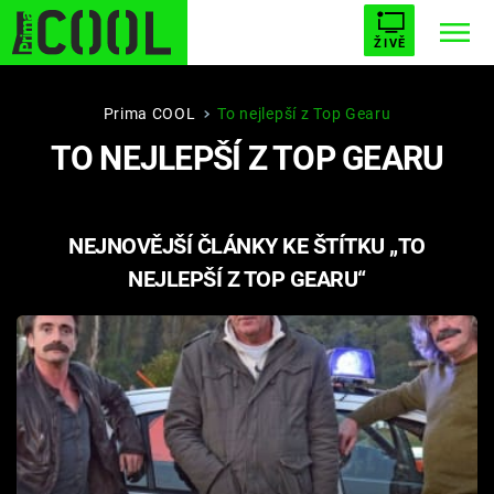
ŽIVĚ
STARHOUSE
BUFFY, PŘEMOŽITELKA UPÍRŮ
Trendy:
Prima COOL
To nejlepší z Top Gearu
TO NEJLEPŠÍ Z TOP GEARU
ESCAPE
PLNEJ KOTEL
AVENGERS 5
NEJNOVĚJŠÍ ČLÁNKY KE ŠTÍTKU „TO
NEJLEPŠÍ Z TOP GEARU“
Témata
Filmy
Seriály
Hry