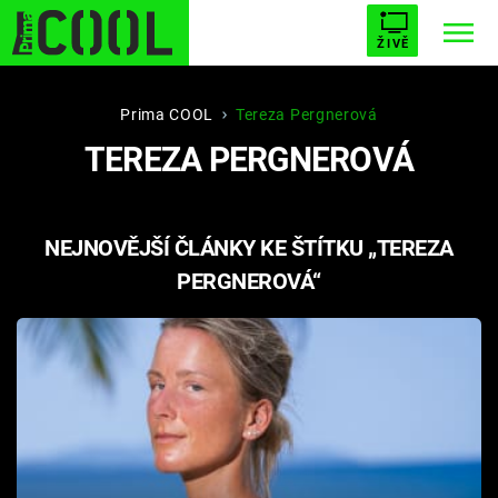
ŽIVĚ
STARHOUSE
BUFFY, PŘEMOŽITELKA UPÍRŮ
Trendy:
Prima COOL
Tereza Pergnerová
TEREZA PERGNEROVÁ
ESCAPE
PLNEJ KOTEL
AVENGERS 5
NEJNOVĚJŠÍ ČLÁNKY KE ŠTÍTKU „TEREZA
PERGNEROVÁ“
Témata
Filmy
Seriály
Hry