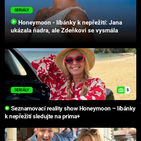
Cool Esport
SERIÁLY
Pořady
Honeymoon - líbánky k nepřežití: Jana
ukázala ňadra, ale Zdeňkovi se vysmála
TV Program
Sledujte prima+
Přihlášení
5
SERIÁLY
Sledujte nás
Seznamovací reality show Honeymoon – líbánky
k nepřežití sledujte na prima+