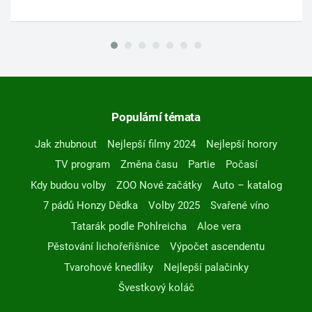
Populární témata
Jak zhubnout
Nejlepší filmy 2024
Nejlepší horory
TV program
Změna času
Partie
Počasí
Kdy budou volby
ZOO Nové začátky
Auto – katalog
7 pádů Honzy Dědka
Volby 2025
Svařené víno
Tatarák podle Pohlreicha
Aloe vera
Pěstování lichořeřišnice
Výpočet ascendentu
Tvarohové knedlíky
Nejlepší palačinky
Švestkový koláč