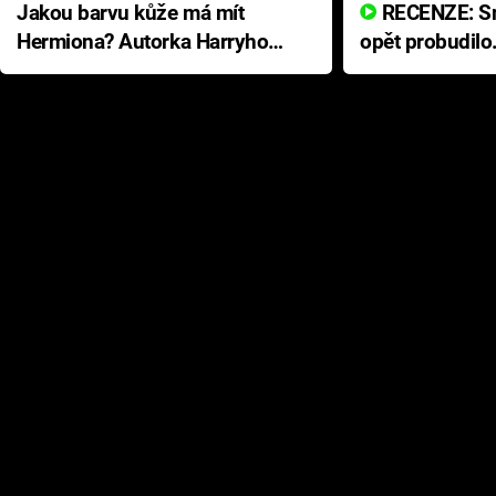
Jakou barvu kůže má mít
RECENZE: Smrtelné zlo se
Hermiona? Autorka Harryho
opět probudilo
Pottera přišla s ráznou
přichází s neo
odpovědí
hororovou nab