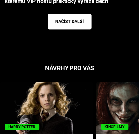
kterému VIP hostu prakticky vyrazil dech
NAČÍST DALŠÍ
NÁVRHY PRO VÁS
HARRY POTTER
KINOFILMY