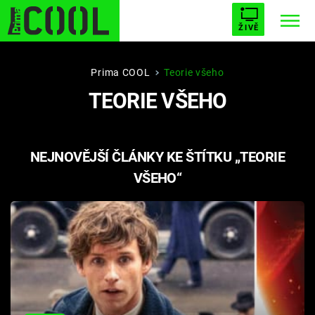
ŽIVĚ
STARHOUSE
BUFFY, PŘEMOŽITELKA UPÍRŮ
Trendy:
Prima COOL
Teorie všeho
TEORIE VŠEHO
ESCAPE
PLNEJ KOTEL
AVENGERS 5
NEJNOVĚJŠÍ ČLÁNKY KE ŠTÍTKU „TEORIE
VŠEHO“
Témata
Filmy
Seriály
Hry