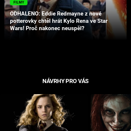
FILMY
Cool Esport
ODHALENO: Eddie Redmayne z nové
Pořady
potterovky chtěl hrát Kylo Rena ve Star
Wars! Proč nakonec neuspěl?
TV Program
Sledujte prima+
Přihlášení
NÁVRHY PRO VÁS
Sledujte nás