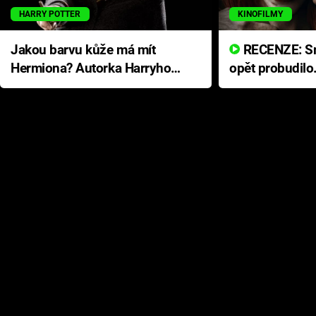
HARRY POTTER
KINOFILMY
Jakou barvu kůže má mít
RECENZE: Smrtelné zlo se
Hermiona? Autorka Harryho
opět probudilo
Pottera přišla s ráznou
přichází s neo
odpovědí
hororovou nab