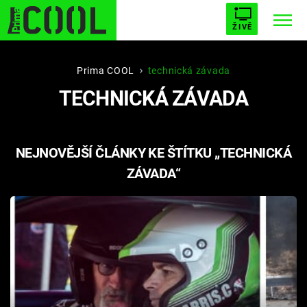
ŽIVĚ
STARHOUSE
BUFFY, PŘEMOŽITELKA UPÍRŮ
Trendy:
Prima COOL
technická závada
TECHNICKÁ ZÁVADA
ESCAPE
PLNEJ KOTEL
AVENGERS 5
NEJNOVĚJŠÍ ČLÁNKY KE ŠTÍTKU „TECHNICKÁ
ZÁVADA“
Témata
Filmy
Seriály
Hry