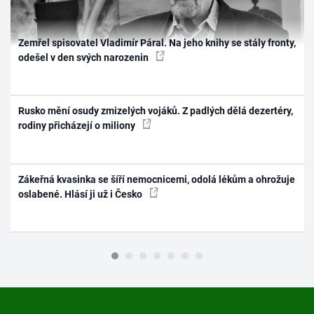
Zemřel spisovatel Vladimír Páral. Na jeho knihy se stály fronty,
odešel v den svých narozenin
Rusko mění osudy zmizelých vojáků. Z padlých dělá dezertéry,
rodiny přicházejí o miliony
Zákeřná kvasinka se šíří nemocnicemi, odolá lékům a ohrožuje
oslabené. Hlásí ji už i Česko