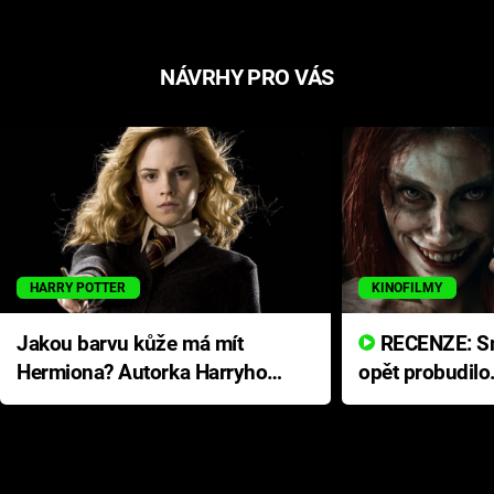
NÁVRHY PRO VÁS
HARRY POTTER
KINOFILMY
Jakou barvu kůže má mít
RECENZE: Smrtelné zlo se
Hermiona? Autorka Harryho
opět probudilo
Pottera přišla s ráznou
přichází s neo
odpovědí
hororovou nab