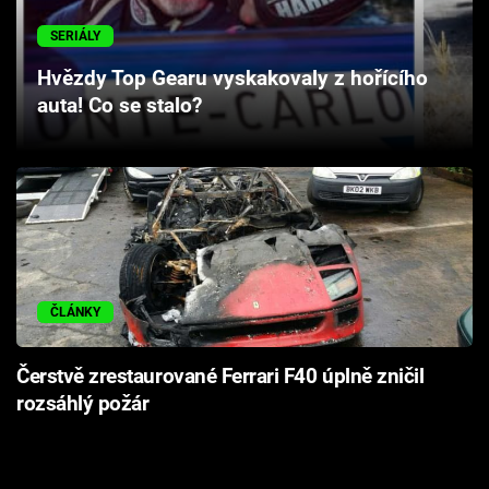
Cool Esport
SERIÁLY
Pořady
Hvězdy Top Gearu vyskakovaly z hořícího
auta! Co se stalo?
TV Program
Sledujte prima+
Přihlášení
ČLÁNKY
Sledujte nás
Čerstvě zrestaurované Ferrari F40 úplně zničil
rozsáhlý požár