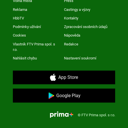
Volná místa
Press
Reklama
Castingy a výzvy
HbbTV
Kontakty
Podmínky užívání
Zpracování osobních údajů
Cookies
Nápověda
Vlastník FTV Prima spol. s
Redakce
r.o.
Nahlásit chybu
Nastavení soukromí
App Store
Google Play
© FTV Prima spol. s r.o.