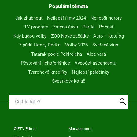
Populární témata
Jak zhubnout
Nejlepší filmy 2024
Nejlepší horory
TV program
Změna času
Partie
Počasí
Kdy budou volby
ZOO Nové začátky
Auto – katalog
7 pádů Honzy Dědka
Volby 2025
Svařené víno
Tatarák podle Pohlreicha
Aloe vera
Pěstování lichořeřišnice
Výpočet ascendentu
Tvarohové knedlíky
Nejlepší palačinky
Švestkový koláč
O FTV Prima
Management