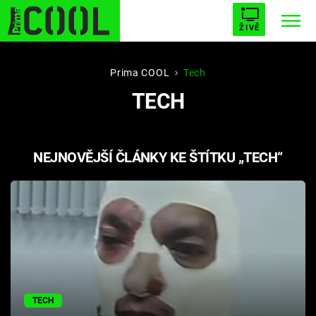
ŽIVĚ
STARHOUSE
BUFFY, PŘEMOŽITELKA UPÍRŮ
Trendy:
Prima COOL
Tech
TECH
ESCAPE
PLNEJ KOTEL
AVENGERS 5
NEJNOVĚJŠÍ ČLÁNKY KE ŠTÍTKU „TECH“
Témata
Filmy
Seriály
Hry
TECH