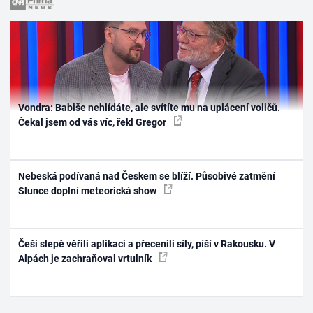
Vondra: Babiše nehlídáte, ale svítíte mu na uplácení voličů.
Čekal jsem od vás víc, řekl Gregor
Nebeská podívaná nad Českem se blíží. Působivé zatmění
Slunce doplní meteorická show
Češi slepě věřili aplikaci a přecenili síly, píší v Rakousku. V
Alpách je zachraňoval vrtulník