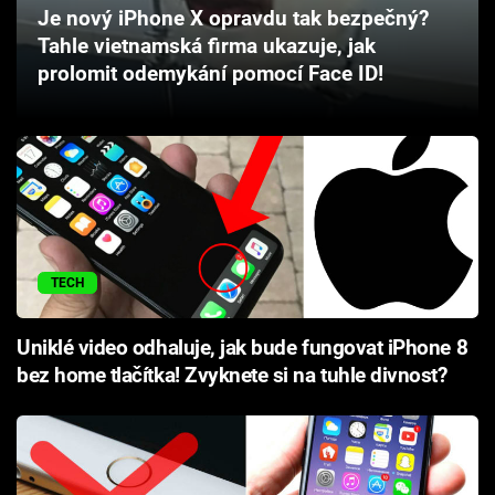
Je nový iPhone X opravdu tak bezpečný?
Cool Esport
Tahle vietnamská firma ukazuje, jak
prolomit odemykání pomocí Face ID!
Pořady
TV Program
Sledujte prima+
Přihlášení
TECH
Sledujte nás
Uniklé video odhaluje, jak bude fungovat iPhone 8
bez home tlačítka! Zvyknete si na tuhle divnost?