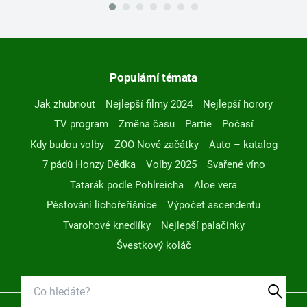
Populární témata
Jak zhubnout
Nejlepší filmy 2024
Nejlepší horory
TV program
Změna času
Partie
Počasí
Kdy budou volby
ZOO Nové začátky
Auto – katalog
7 pádů Honzy Dědka
Volby 2025
Svařené víno
Tatarák podle Pohlreicha
Aloe vera
Pěstování lichořeřišnice
Výpočet ascendentu
Tvarohové knedlíky
Nejlepší palačinky
Švestkový koláč