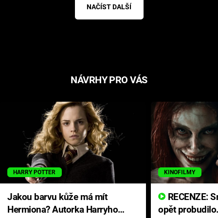
NAČÍST DALŠÍ
NÁVRHY PRO VÁS
HARRY POTTER
KINOFILMY
Jakou barvu kůže má mít
RECENZE: Smrtelné zlo se
Hermiona? Autorka Harryho
opět probudilo