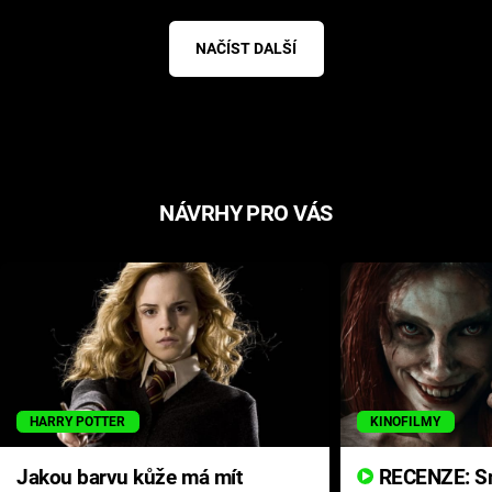
NAČÍST DALŠÍ
NÁVRHY PRO VÁS
HARRY POTTER
KINOFILMY
Jakou barvu kůže má mít
RECENZE: Smrtelné zlo se