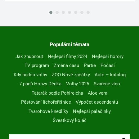
Populární témata
Jak zhubnout
Nejlepší filmy 2024
Nejlepší horory
TV program
Změna času
Partie
Počasí
Kdy budou volby
ZOO Nové začátky
Auto – katalog
7 pádů Honzy Dědka
Volby 2025
Svařené víno
Tatarák podle Pohlreicha
Aloe vera
Pěstování lichořeřišnice
Výpočet ascendentu
Tvarohové knedlíky
Nejlepší palačinky
Švestkový koláč