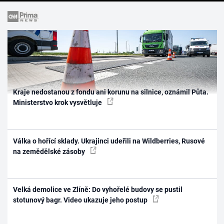
Kraje nedostanou z fondu ani korunu na silnice, oznámil Půta.
Ministerstvo krok vysvětluje
Válka o hořící sklady. Ukrajinci udeřili na Wildberries, Rusové
na zemědělské zásoby
Velká demolice ve Zlíně: Do vyhořelé budovy se pustil
stotunový bagr. Video ukazuje jeho postup