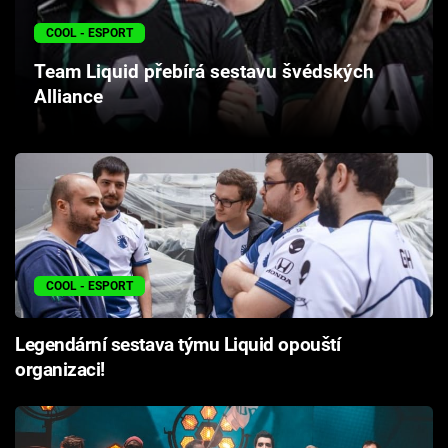
Cool Esport
COOL - ESPORT
Pořady
Team Liquid přebírá sestavu švédských
Alliance
TV Program
Sledujte prima+
Přihlášení
COOL - ESPORT
Sledujte nás
Legendární sestava týmu Liquid opouští
organizaci!