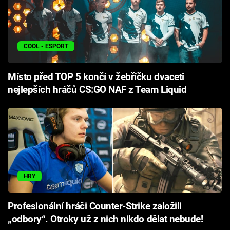
COOL - ESPORT
Místo před TOP 5 končí v žebříčku dvaceti
nejlepších hráčů CS:GO NAF z Team Liquid
HRY
Profesionální hráči Counter-Strike založili
„odbory“. Otroky už z nich nikdo dělat nebude!