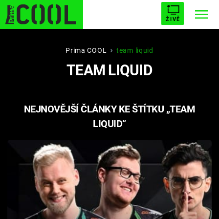
ŽIVĚ
STARHOUSE
BUFFY, PŘEMOŽITELKA UPÍRŮ
Trendy:
Prima COOL
team liquid
TEAM LIQUID
ESCAPE
PLNEJ KOTEL
AVENGERS 5
NEJNOVĚJŠÍ ČLÁNKY KE ŠTÍTKU „TEAM
LIQUID“
Témata
Filmy
Seriály
Hry