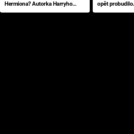
Hermiona? Autorka Harryho
opět probudilo
Pottera přišla s ráznou
přichází s neo
odpovědí
hororovou nab