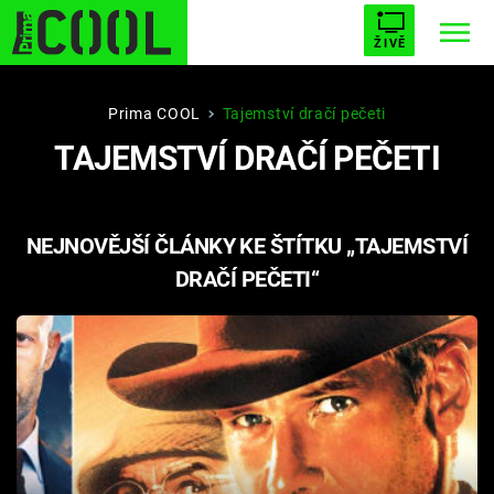
ŽIVĚ
STARHOUSE
BUFFY, PŘEMOŽITELKA UPÍRŮ
Trendy:
Prima COOL
Tajemství dračí pečeti
TAJEMSTVÍ DRAČÍ PEČETI
ESCAPE
PLNEJ KOTEL
AVENGERS 5
NEJNOVĚJŠÍ ČLÁNKY KE ŠTÍTKU „TAJEMSTVÍ
DRAČÍ PEČETI“
Témata
Filmy
Seriály
Hry