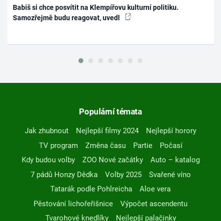
Babiš si chce posvítit na Klempířovu kulturní politiku.
Samozřejmě budu reagovat, uvedl
Populární témata
Jak zhubnout
Nejlepší filmy 2024
Nejlepší horory
TV program
Změna času
Partie
Počasí
Kdy budou volby
ZOO Nové začátky
Auto – katalog
7 pádů Honzy Dědka
Volby 2025
Svařené víno
Tatarák podle Pohlreicha
Aloe vera
Pěstování lichořeřišnice
Výpočet ascendentu
Tvarohové knedlíky
Nejlepší palačinky