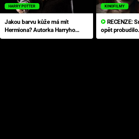
HARRY POTTER
KINOFILMY
Jakou barvu kůže má mít
RECENZE: Smrtelné zlo se
Hermiona? Autorka Harryho
opět probudilo
Pottera přišla s ráznou
přichází s neo
odpovědí
hororovou nab