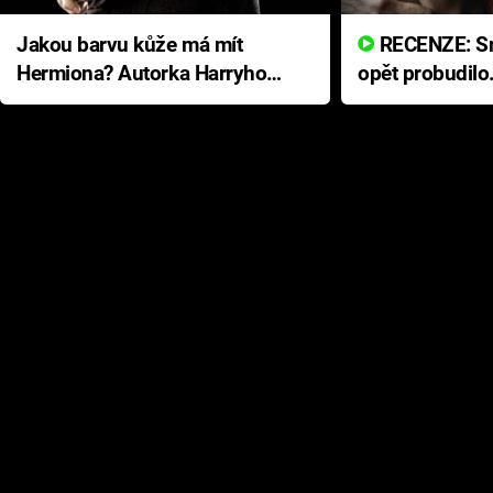
Jakou barvu kůže má mít
RECENZE: Smrtelné zlo se
Hermiona? Autorka Harryho
opět probudilo
Pottera přišla s ráznou
přichází s neo
odpovědí
hororovou nab