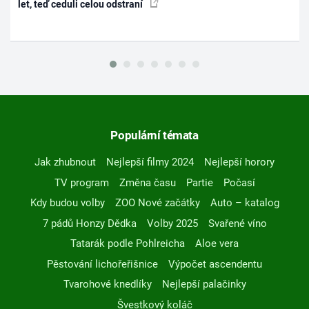
let, teď ceduli celou odstraní
Populární témata
Jak zhubnout
Nejlepší filmy 2024
Nejlepší horory
TV program
Změna času
Partie
Počasí
Kdy budou volby
ZOO Nové začátky
Auto – katalog
7 pádů Honzy Dědka
Volby 2025
Svařené víno
Tatarák podle Pohlreicha
Aloe vera
Pěstování lichořeřišnice
Výpočet ascendentu
Tvarohové knedlíky
Nejlepší palačinky
Švestkový koláč