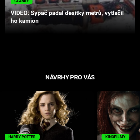
ČLÁNKY
Cool Esport
VIDEO: Sypač padal desítky metrů, vytlačil
ho kamion
Pořady
TV Program
Sledujte prima+
Přihlášení
NÁVRHY PRO VÁS
Sledujte nás
HARRY POTTER
KINOFILMY