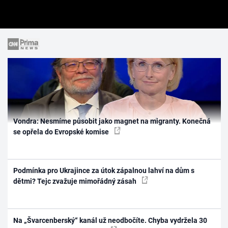
Vondra: Nesmíme působit jako magnet na migranty. Konečná
se opřela do Evropské komise
Podmínka pro Ukrajince za útok zápalnou lahví na dům s
dětmi? Tejc zvažuje mimořádný zásah
Na „Švarcenberský“ kanál už neodbočíte. Chyba vydržela 30