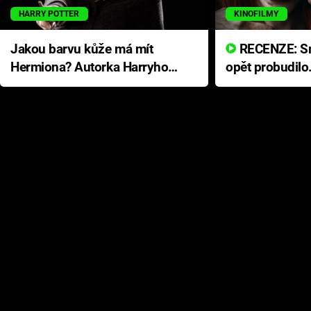
HARRY POTTER
KINOFILMY
Jakou barvu kůže má mít
RECENZE: Smrtelné zlo se
Hermiona? Autorka Harryho
opět probudilo
Pottera přišla s ráznou
přichází s neo
odpovědí
hororovou nab