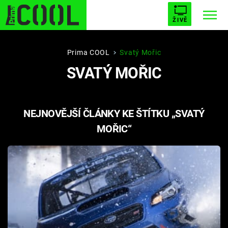
ŽIVĚ
STARHOUSE
BUFFY, PŘEMOŽITELKA UPÍRŮ
Trendy:
Prima COOL
Svatý Mořic
SVATÝ MOŘIC
ESCAPE
PLNEJ KOTEL
AVENGERS 5
NEJNOVĚJŠÍ ČLÁNKY KE ŠTÍTKU „SVATÝ
MOŘIC“
Témata
Filmy
Seriály
Hry