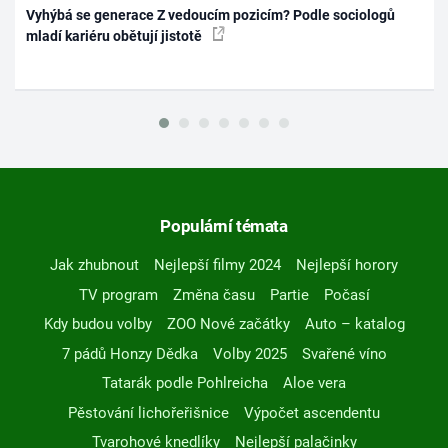
Vyhýbá se generace Z vedoucím pozicím? Podle sociologů
mladí kariéru obětují jistotě
Populární témata
Jak zhubnout
Nejlepší filmy 2024
Nejlepší horory
TV program
Změna času
Partie
Počasí
Kdy budou volby
ZOO Nové začátky
Auto – katalog
7 pádů Honzy Dědka
Volby 2025
Svařené víno
Tatarák podle Pohlreicha
Aloe vera
Pěstování lichořeřišnice
Výpočet ascendentu
Tvarohové knedlíky
Nejlepší palačinky