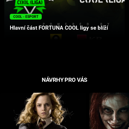
Cool Esport
COOL - ESPORT
Pořady
Hlavní část FORTUNA COOL ligy se blíží
TV Program
Sledujte prima+
Přihlášení
NÁVRHY PRO VÁS
Sledujte nás