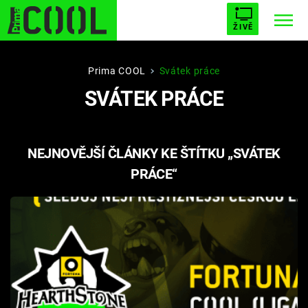
ŽIVĚ
STARHOUSE
BUFFY, PŘEMOŽITELKA UPÍRŮ
Trendy:
Prima COOL
Svátek práce
SVÁTEK PRÁCE
ESCAPE
PLNEJ KOTEL
AVENGERS 5
NEJNOVĚJŠÍ ČLÁNKY KE ŠTÍTKU „SVÁTEK
PRÁCE“
Témata
Filmy
Seriály
Hry