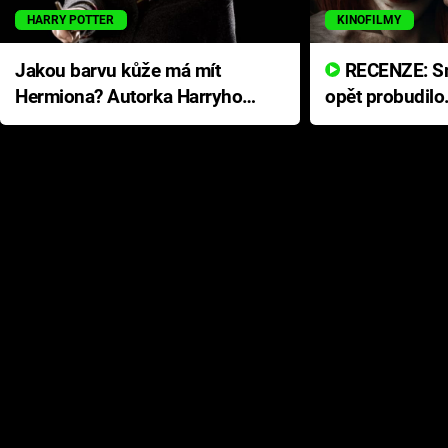
HARRY POTTER
KINOFILMY
Jakou barvu kůže má mít
RECENZE: Smrtelné zlo se
Hermiona? Autorka Harryho
opět probudilo
Pottera přišla s ráznou
přichází s neo
odpovědí
hororovou nab