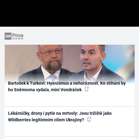
Bartošek k Turkovi: Hyenismus a nehoráznost. Ke stíhání by
ho Sněmovna vydala, míní Vondráček
Lékárničky, drony i pytle na mrtvoly: Jsou tržiště jako
Wildberries legitimním cílem Ukrajiny?