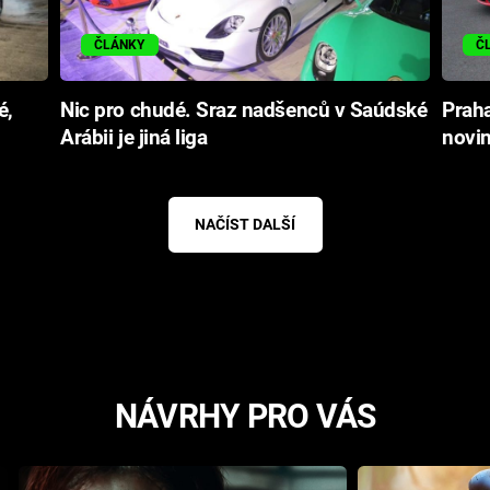
ČLÁNKY
Č
é,
Nic pro chudé. Sraz nadšenců v Saúdské
Praha
Arábii je jiná liga
novin
NAČÍST DALŠÍ
NÁVRHY PRO VÁS