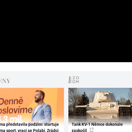
ma představila podzim: startuje
Tank KV-1 Němce dokonale
ma sport, vrací se Polabí, Zrádci
zaskočil