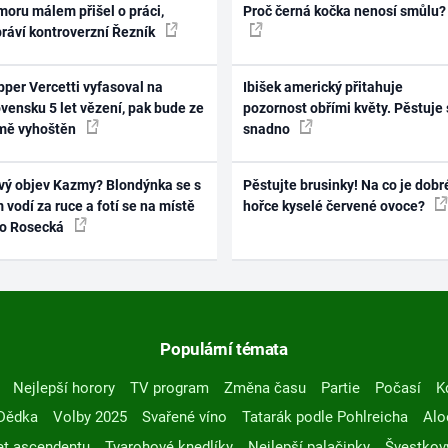
oru málem přišel o práci,
Proč černá kočka nenosí smůlu?
práví kontroverzní Řezník
per Vercetti vyfasoval na
Ibišek americký přitahuje
vensku 5 let vězení, pak bude ze
pozornost obřími květy. Pěstuje 
mě vyhoštěn
snadno
vý objev Kazmy? Blondýnka se s
Pěstujte brusinky! Na co je dobr
 vodí za ruce a fotí se na místě
hořce kyselé červené ovoce?
ko Rosecká
Populární témata
Nejlepší horory
TV program
Změna času
Partie
Počasí
K
Dědka
Volby 2025
Svařené víno
Tatarák podle Pohlreicha
Alo
t ascendentu
Tvarohové knedlíky
Nejlepší palačinky
Švestkov