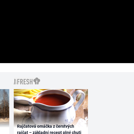
Rajčatová omáčka z čerstvých
rajčat – základní recept plný chuti