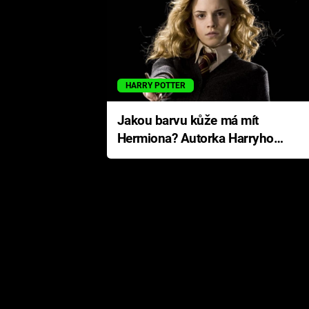
HARRY POTTER
Jakou barvu kůže má mít
Hermiona? Autorka Harryho
Pottera přišla s ráznou
odpovědí