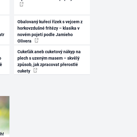
Obalovaný kuřecí řízek s vejcem z
horkovzdušné fritézy – klasika v
atr
novém pojetí podle Jamieho
Olivera
Cukeťák aneb cuketový nákyp na
o
plech s uzeným masem – skvělý
ně
způsob, jak zpracovat přerostlé
cukety
h!