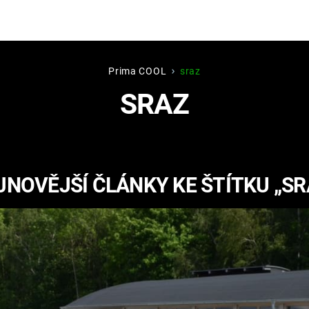
Prima COOL
sraz
Hry
Zábava
SRAZ
MAFIA
ZÁBAVN
GALERI
GTA 6
NEJLEP
JNOVĚJŠÍ ČLÁNKY KE ŠTÍTKU „SR
KINGDOM
KOMEDI
COME:
DELIVERANCE
CHUCK
NORRIS
ESPORT
DEADP