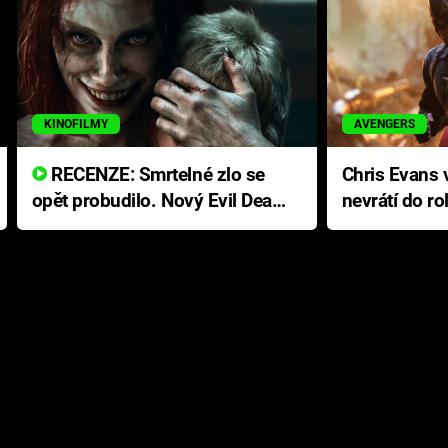
KINOFILMY
AVENGERS
RECENZE: Smrtelné zlo se
Chris Evans v
opět probudilo. Nový Evil Dead
nevrátí do ro
přichází s neodolatelnou
Ameriky
hororovou nabídkou