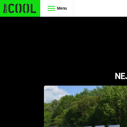
Menu
Seriály
Filmy
SIMPSONOVI
STAR WARS
HVĚZDNÁ
AVENGERS
BRÁNA
NE
RYCHLE A
TEORIE
ZBĚSILE 10
VELKÉHO
PREDÁTOR
TŘESKU
FUTURAMA