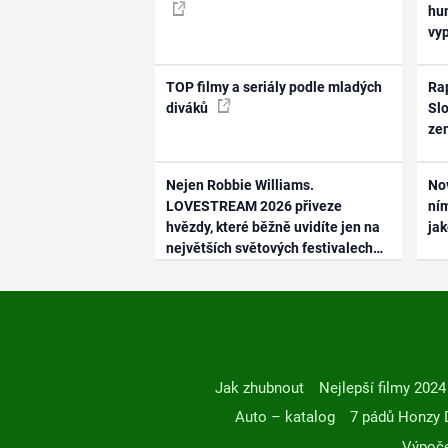
hum
vy
TOP filmy a seriály podle mladých
Rap
diváků
Slo
ze
Nejen Robbie Williams.
No
LOVESTREAM 2026 přiveze
ním
hvězdy, které běžně uvidíte jen na
ja
největších světových festivalech
Jak zhubnout
Nejlepší filmy 2024
Auto – katalog
7 pádů Honzy 
Výpoče