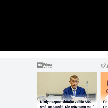
Nikdy nezpochybňujte voliče ANO,
Pri
smál se Staněk. Dle průzkumu mají
Pri