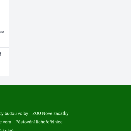
se
é
dy budou volby
ZOO Nové začátky
e vera
Pěstování lichořeřišnice
ý koláč