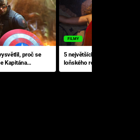
FILMY
ysvětlil, proč se
5 největších propadáků
le Kapitána
loňského roku: Disney na
jediné katastrofě prodělal 200
milionů dolarů