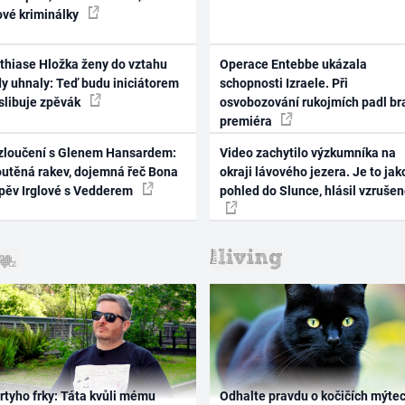
ové kriminálky
thiase Hložka ženy do vztahu
Operace Entebbe ukázala
dy uhnaly: Teď budu iniciátorem
schopnosti Izraele. Při
 slibuje zpěvák
osvobozování rukojmích padl br
premiéra
zloučení s Glenem Hansardem:
Video zachytilo výzkumníka na
outěná rakev, dojemná řeč Bona
okraji lávového jezera. Je to jak
zpěv Irglové s Vedderem
pohled do Slunce, hlásil vzruše
rtyho frky: Táta kvůli mému
Odhalte pravdu o kočičích mýtec