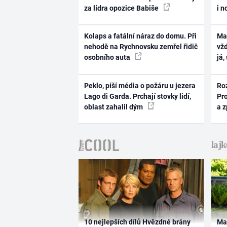
za lídra opozice Babiše
i n
Kolaps a fatální náraz do domu. Při
Ma
nehodě na Rychnovsku zemřel řidič
vž
osobního auta
já,
Peklo, píší média o požáru u jezera
Ro
Lago di Garda. Prchají stovky lidí,
Pr
oblast zahalil dým
a 
10 nejlepších dílů Hvězdné brány
Ma