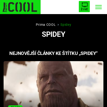
ŽIVĚ
STARHOUSE
BUFFY, PŘEMOŽITELKA UPÍRŮ
Trendy:
Prima COOL
Spidey
SPIDEY
ESCAPE
PLNEJ KOTEL
AVENGERS 5
NEJNOVĚJŠÍ ČLÁNKY KE ŠTÍTKU „SPIDEY“
Témata
Přihlášení
Sledujte nás