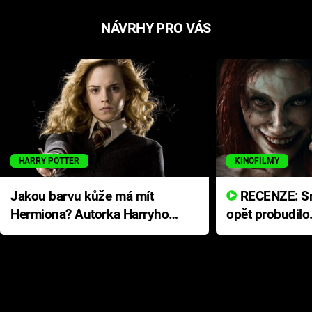
NÁVRHY PRO VÁS
HARRY POTTER
KINOFILMY
Jakou barvu kůže má mít
RECENZE: Smrtelné zlo se
Hermiona? Autorka Harryho
opět probudilo
Pottera přišla s ráznou
přichází s neo
odpovědí
hororovou nab