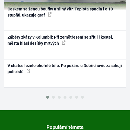
Českem se ženou bouřky a silný vítr. Teplota spadla i o 10
stupňů, ukazuje graf
Záběry zkázy v Kolumbii: Při zemětřesení se zřítil i kostel,
města hlásí desítky mrtvých
V chatce leželo ohořelé tělo. Po požáru u Dobřichovic zasahují
policisté
Populární témata