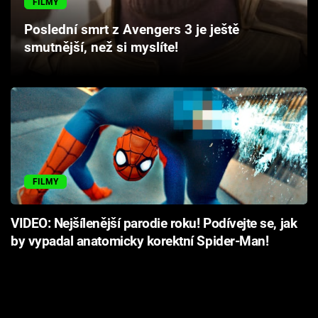
FILMY
Poslední smrt z Avengers 3 je ještě
smutnější, než si myslíte!
FILMY
VIDEO: Nejšílenější parodie roku! Podívejte se, jak
by vypadal anatomicky korektní Spider-Man!