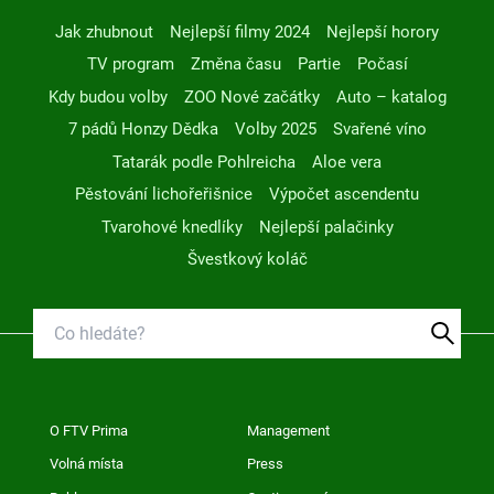
Jak zhubnout
Nejlepší filmy 2024
Nejlepší horory
TV program
Změna času
Partie
Počasí
Kdy budou volby
ZOO Nové začátky
Auto – katalog
7 pádů Honzy Dědka
Volby 2025
Svařené víno
Tatarák podle Pohlreicha
Aloe vera
Pěstování lichořeřišnice
Výpočet ascendentu
Tvarohové knedlíky
Nejlepší palačinky
Švestkový koláč
O FTV Prima
Management
Volná místa
Press