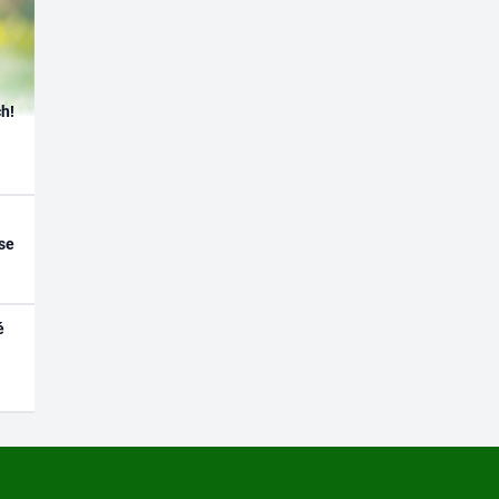
h!
se
é