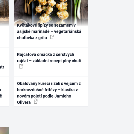
Květákové špízy se sezamem v
asijské marinádě – vegetariánská
chuťovka z grilu
Rajčatová omáčka z čerstvých
rajčat – základní recept plný chuti
atr
Obalovaný kuřecí řízek s vejcem z
o
horkovzdušné fritézy – klasika v
ně
novém pojetí podle Jamieho
Olivera