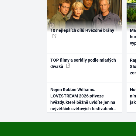
10 nejlepších dílů Hvězdné brány
Ma
hum
vy
TOP filmy a seriály podle mladých
Rap
diváků
Slo
ze
Nejen Robbie Williams.
No
LOVESTREAM 2026 přiveze
ním
hvězdy, které běžně uvidíte jen na
ja
největších světových festivalech