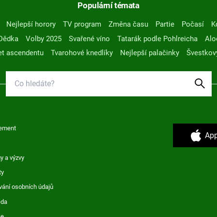
Populární témata
Nejlepší horory
TV program
Změna času
Partie
Počasí
K
Dědka
Volby 2025
Svařené víno
Tatarák podle Pohlreicha
Alo
t ascendentu
Tvarohové knedlíky
Nejlepší palačinky
Švestkov
ement
App
y a výzvy
ty
vání osobních údajů
ěda
ce