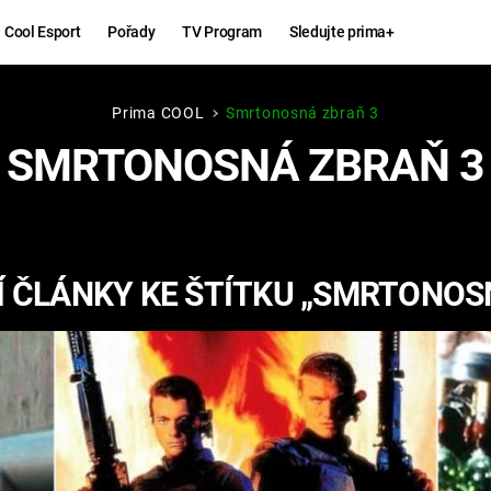
Cool Esport
Pořady
TV Program
Sledujte prima+
Prima COOL
Smrtonosná zbraň 3
Hry
Zábava
SMRTONOSNÁ ZBRAŇ 3
MAFIA
ZÁBAVN
GALERI
GTA 6
NEJLEP
 ČLÁNKY KE ŠTÍTKU „SMRTONOS
KINGDOM
KOMEDI
COME:
DELIVERANCE
CHUCK
NORRIS
ESPORT
DEADP