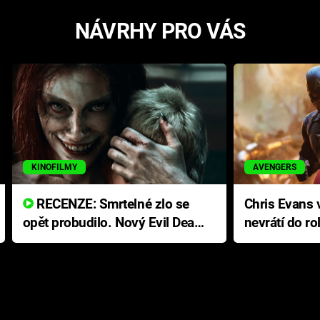
NÁVRHY PRO VÁS
KINOFILMY
AVENGERS
RECENZE: Smrtelné zlo se
Chris Evans v
opět probudilo. Nový Evil Dead
nevrátí do ro
přichází s neodolatelnou
Ameriky
hororovou nabídkou