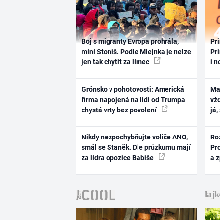
Boj s migranty Evropa prohrála,
Pri
míní Stoniš. Podle Mlejnka je nelze
Pri
jen tak chytit za límec
i n
Grónsko v pohotovosti: Americká
Ma
firma napojená na lidi od Trumpa
vž
chystá vrty bez povolení
já,
Nikdy nezpochybňujte voliče ANO,
Ro
smál se Staněk. Dle průzkumu mají
Pr
za lídra opozice Babiše
a 