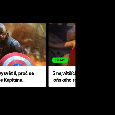
FILMY
ysvětlil, proč se
5 největších propadáků
le Kapitána
loňského roku: Disney na
jediné katastrofě prodělal 200
milionů dolarů