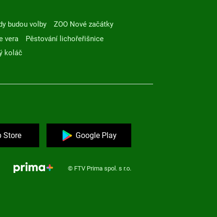
dy budou volby
ZOO Nové začátky
e vera
Pěstování lichořeřišnice
ý koláč
 Store
Google Play
© FTV Prima spol. s r.o.