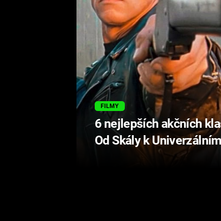
FILMY
6 nejlepších akčních kla
Od Skály k Univerzálním