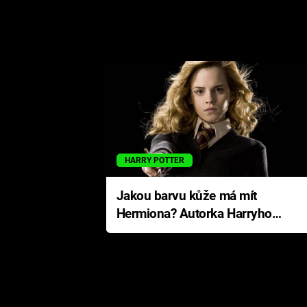
HARRY POTTER
Jakou barvu kůže má mít
Hermiona? Autorka Harryho
Pottera přišla s ráznou
odpovědí