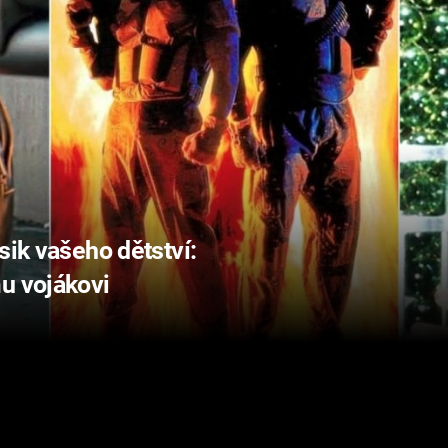
sik vašeho dětství:
u vojákovi