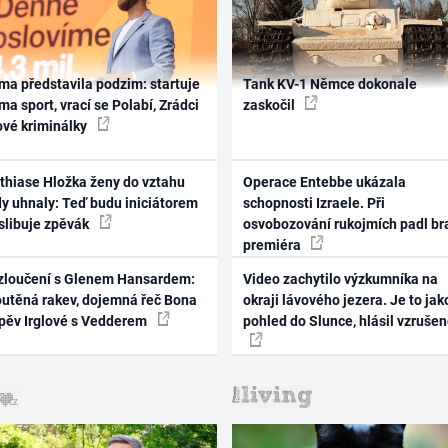
ma představila podzim: startuje
Tank KV-1 Němce dokonale
ma sport, vrací se Polabí, Zrádci
zaskočil
ové kriminálky
thiase Hložka ženy do vztahu
Operace Entebbe ukázala
dy uhnaly: Teď budu iniciátorem
schopnosti Izraele. Při
 slibuje zpěvák
osvobozování rukojmích padl br
premiéra
zloučení s Glenem Hansardem:
Video zachytilo výzkumníka na
outěná rakev, dojemná řeč Bona
okraji lávového jezera. Je to jak
zpěv Irglové s Vedderem
pohled do Slunce, hlásil vzruše