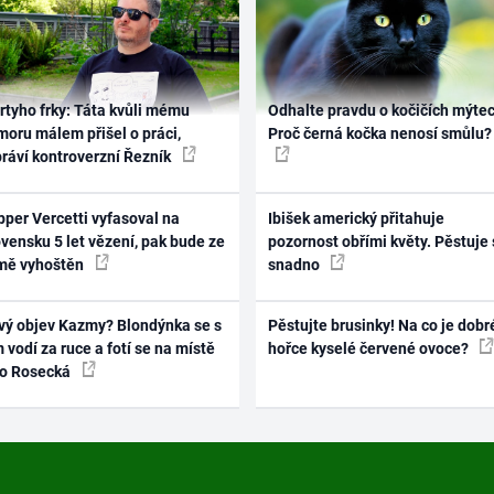
rtyho frky: Táta kvůli mému
Odhalte pravdu o kočičích mýtec
oru málem přišel o práci,
Proč černá kočka nenosí smůlu?
práví kontroverzní Řezník
per Vercetti vyfasoval na
Ibišek americký přitahuje
vensku 5 let vězení, pak bude ze
pozornost obřími květy. Pěstuje 
mě vyhoštěn
snadno
vý objev Kazmy? Blondýnka se s
Pěstujte brusinky! Na co je dobr
 vodí za ruce a fotí se na místě
hořce kyselé červené ovoce?
ko Rosecká