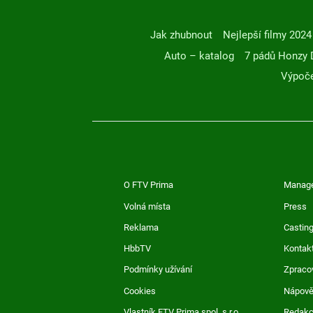
Jak zhubnout
Nejlepší filmy 2024
Auto – katalog
7 pádů Honzy 
Výpoče
O FTV Prima
Manag
Volná místa
Press
Reklama
Casting
HbbTV
Kontak
Podmínky užívání
Zpraco
Cookies
Nápov
Vlastník FTV Prima spol. s r.o.
Redak