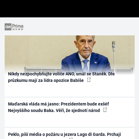
Nikdy nezpochybňujte voliče ANO, smál se Staněk. Dle
průzkumu mají za lídra opozice Babiše
Maďarská vláda má jasno: Prezidentem bude exšéf
Nejvyššího soudu Baka. Věří, že sjednotí národ
Peklo, píší média o požáru u jezera Lago di Garda. Prchají