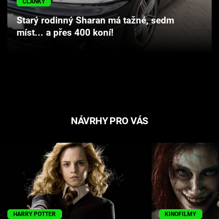
ČLÁNKY
Starý rodinný Sharan má tažné, sedm
míst... a přes 400 koní!
NÁVRHY PRO VÁS
HARRY POTTER
KINOFILMY