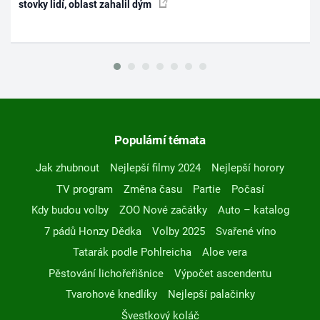
stovky lidí, oblast zahalil dým
Populární témata
Jak zhubnout
Nejlepší filmy 2024
Nejlepší horory
TV program
Změna času
Partie
Počasí
Kdy budou volby
ZOO Nové začátky
Auto – katalog
7 pádů Honzy Dědka
Volby 2025
Svařené víno
Tatarák podle Pohlreicha
Aloe vera
Pěstování lichořeřišnice
Výpočet ascendentu
Tvarohové knedlíky
Nejlepší palačinky
Švestkový koláč