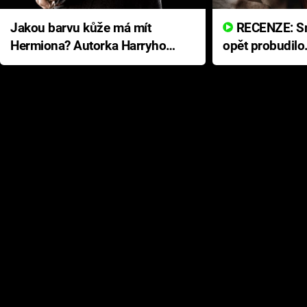
Jakou barvu kůže má mít
RECENZE: Smrtelné zlo se
Hermiona? Autorka Harryho
opět probudilo
Pottera přišla s ráznou
přichází s neo
odpovědí
hororovou nab