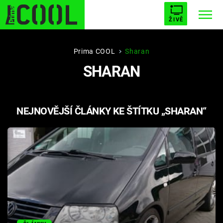
ŽIVĚ
STARHOUSE
BUFFY, PŘEMOŽITELKA UPÍRŮ
Trendy:
Prima COOL
Sharan
SHARAN
ESCAPE
PLNEJ KOTEL
AVENGERS 5
NEJNOVĚJŠÍ ČLÁNKY KE ŠTÍTKU „SHARAN“
Témata
Přihlášení
Sledujte nás