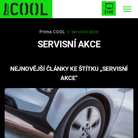
ŽIVĚ
STARHOUSE
BUFFY, PŘEMOŽITELKA UPÍRŮ
Trendy:
Prima COOL
servisní akce
SERVISNÍ AKCE
ESCAPE
PLNEJ KOTEL
AVENGERS 5
NEJNOVĚJŠÍ ČLÁNKY KE ŠTÍTKU „SERVISNÍ
AKCE“
Témata
Filmy
Seriály
Hry