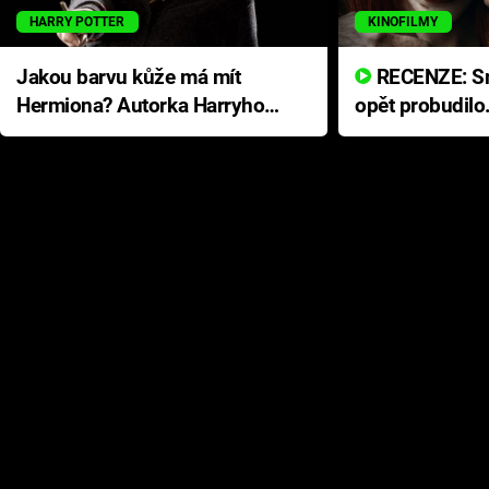
HARRY POTTER
KINOFILMY
Jakou barvu kůže má mít
RECENZE: Smrtelné zlo se
Hermiona? Autorka Harryho
opět probudilo
Pottera přišla s ráznou
přichází s neo
odpovědí
hororovou nab