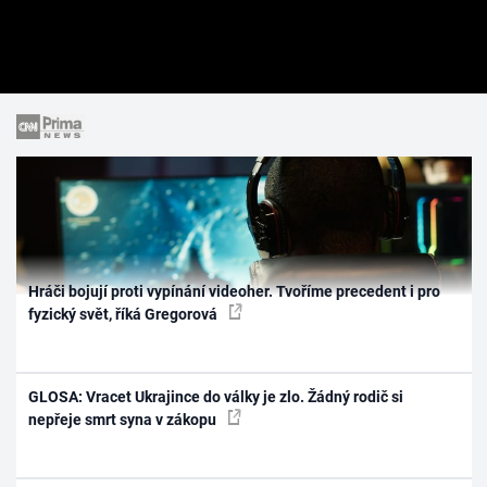
Hráči bojují proti vypínání videoher. Tvoříme precedent i pro
fyzický svět, říká Gregorová
GLOSA: Vracet Ukrajince do války je zlo. Žádný rodič si
nepřeje smrt syna v zákopu