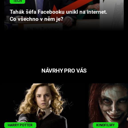
TECH
Cool Esport
Tahák šéfa Facebooku unikl na internet.
Co všechno v něm je?
Pořady
TV Program
Sledujte prima+
Přihlášení
NÁVRHY PRO VÁS
Sledujte nás
HARRY POTTER
KINOFILMY