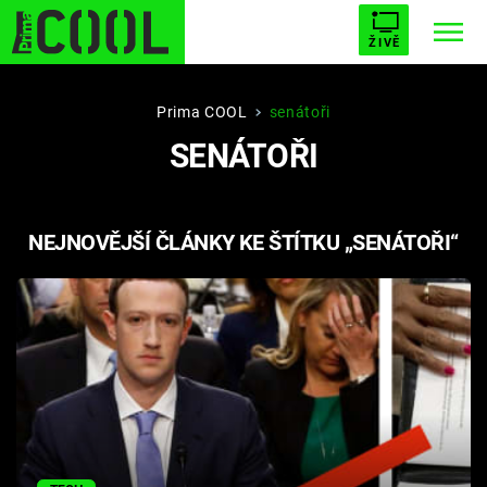
ŽIVĚ
STARHOUSE
BUFFY, PŘEMOŽITELKA UPÍRŮ
Trendy:
Prima COOL
senátoři
SENÁTOŘI
ESCAPE
PLNEJ KOTEL
AVENGERS 5
NEJNOVĚJŠÍ ČLÁNKY KE ŠTÍTKU „SENÁTOŘI“
Témata
Filmy
Seriály
Hry