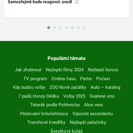
Samozřejmě budu reagovat, uvedl
Populární témata
Jak zhubnout
Nejlepší filmy 2024
Nejlepší horory
TV program
Změna času
Partie
Počasí
Kdy budou volby
ZOO Nové začátky
Auto – katalog
7 pádů Honzy Dědka
Volby 2025
Svařené víno
Tatarák podle Pohlreicha
Aloe vera
Pěstování lichořeřišnice
Výpočet ascendentu
Tvarohové knedlíky
Nejlepší palačinky
Švestkový koláč