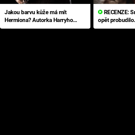
Jakou barvu kůže má mít
RECENZE: Smrtelné zlo se
Hermiona? Autorka Harryho
opět probudilo
Pottera přišla s ráznou
přichází s neo
odpovědí
hororovou nab