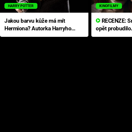
HARRY POTTER
KINOFILMY
Jakou barvu kůže má mít
RECENZE: Smrtelné zlo se
Hermiona? Autorka Harryho
opět probudilo
Pottera přišla s ráznou
přichází s neo
odpovědí
hororovou nab