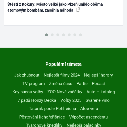
Štěstí z Kokury: Město velké jako Plzeň uniklo oběma
atomovým bombám, zasáhla náhoda
Populární témata
Jak zhubnout
Nejlepší filmy 2024
Nejlepší horory
TV program
Změna času
Partie
Počasí
Kdy budou volby
ZOO Nové začátky
Auto – katalog
7 pádů Honzy Dědka
Volby 2025
Svařené víno
Tatarák podle Pohlreicha
Aloe vera
Pěstování lichořeřišnice
Výpočet ascendentu
Tvarohové knedlíky
Nejlepší palačinky