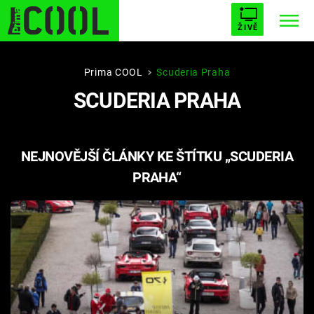
ŽIVĚ
STARHOUSE
BUFFY, PŘEMOŽITELKA UPÍRŮ
Trendy:
Prima COOL
Scuderia Praha
SCUDERIA PRAHA
ESCAPE
PLNEJ KOTEL
AVENGERS 5
NEJNOVĚJŠÍ ČLÁNKY KE ŠTÍTKU „SCUDERIA
PRAHA“
Témata
Filmy
Seriály
Hry