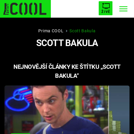
ŽIVĚ
STARHOUSE
BUFFY, PŘEMOŽITELKA UPÍRŮ
Trendy:
Prima COOL
Scott Bakula
SCOTT BAKULA
ESCAPE
PLNEJ KOTEL
AVENGERS 5
NEJNOVĚJŠÍ ČLÁNKY KE ŠTÍTKU „SCOTT
BAKULA“
Témata
Filmy
Seriály
Hry