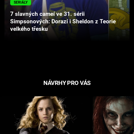
SERIÁLY
Cool Esport
7 slavných cameí ve 31. sérii
Pořady
Simpsonových: Dorazí i Sheldon z Teorie
velkého třesku
TV Program
Sledujte prima+
Přihlášení
NÁVRHY PRO VÁS
Sledujte nás