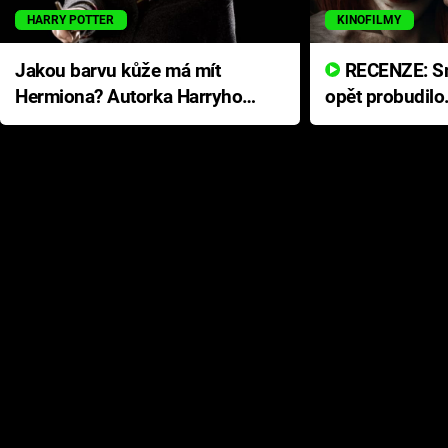
HARRY POTTER
KINOFILMY
Jakou barvu kůže má mít
RECENZE: Smrtelné zlo se
Hermiona? Autorka Harryho
opět probudilo
Pottera přišla s ráznou
přichází s neo
odpovědí
hororovou nab