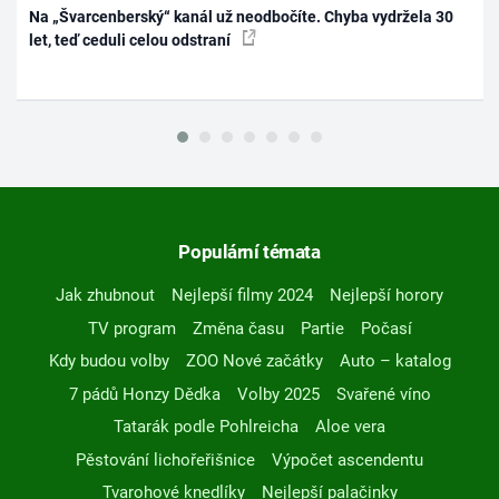
Na „Švarcenberský“ kanál už neodbočíte. Chyba vydržela 30
let, teď ceduli celou odstraní
Populární témata
Jak zhubnout
Nejlepší filmy 2024
Nejlepší horory
TV program
Změna času
Partie
Počasí
Kdy budou volby
ZOO Nové začátky
Auto – katalog
7 pádů Honzy Dědka
Volby 2025
Svařené víno
Tatarák podle Pohlreicha
Aloe vera
Pěstování lichořeřišnice
Výpočet ascendentu
Tvarohové knedlíky
Nejlepší palačinky