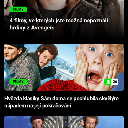
Cool Esport
FILMY
Pořady
4 filmy, ve kterých jste možná nepoznali
hrdiny z Avengers
TV Program
Sledujte prima+
Přihlášení
26
FILMY
Sledujte nás
Hvězda klasiky Sám doma se pochlubila skvělým
nápadem na její pokračování