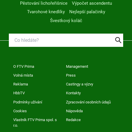
Pěstování lichořeřišnice
Výpočet ascendentu
Tvarohové knedlíky
Nejlepší palačinky
Švestkový koláč
O FTV Prima
Management
Volná místa
Press
Reklama
Castingy a výzvy
HbbTV
Kontakty
Podmínky užívání
Zpracování osobních údajů
Cookies
Nápověda
Vlastník FTV Prima spol. s
Redakce
r.o.