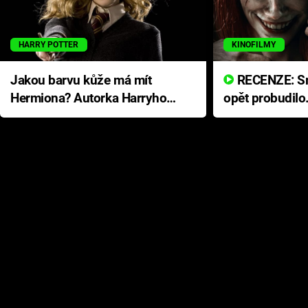
HARRY POTTER
KINOFILMY
Jakou barvu kůže má mít
RECENZE: Smrtelné zlo se
Hermiona? Autorka Harryho
opět probudilo
Pottera přišla s ráznou
přichází s neo
odpovědí
hororovou nab