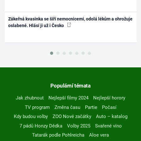
Zákeřná kvasinka se šíří nemocnicemi, odolá lékům a ohrožuje
oslabené. Hlásí ji už i Česko
Populární témata
Jak zhubnout
Nejlepší filmy 2024
Nejlepší horory
TV program
Změna času
Partie
Počasí
Kdy budou volby
ZOO Nové začátky
Auto – katalog
7 pádů Honzy Dědka
Volby 2025
Svařené víno
Tatarák podle Pohlreicha
Aloe vera