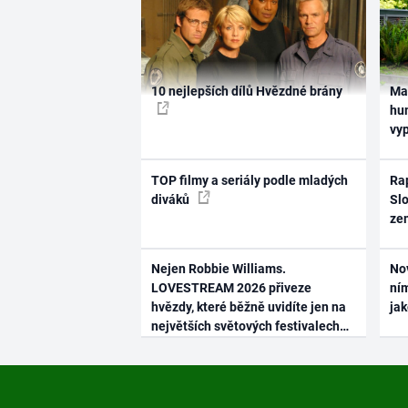
10 nejlepších dílů Hvězdné brány
Ma
hum
vy
TOP filmy a seriály podle mladých
Rap
diváků
Slo
ze
Nejen Robbie Williams.
No
LOVESTREAM 2026 přiveze
ním
hvězdy, které běžně uvidíte jen na
ja
největších světových festivalech