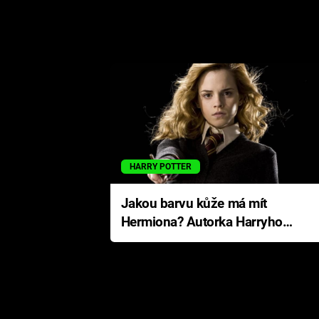
HARRY POTTER
Jakou barvu kůže má mít
Hermiona? Autorka Harryho
Pottera přišla s ráznou
odpovědí