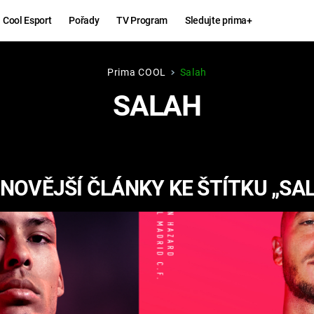
Cool Esport
Pořady
TV Program
Sledujte prima+
Prima COOL
Salah
Hry
Zábava
SALAH
MAFIA
ZÁBAVN
GALERI
GTA 6
NEJLEP
NOVĚJŠÍ ČLÁNKY KE ŠTÍTKU „SA
KINGDOM
KOMEDI
COME:
DELIVERANCE
CHUCK
NORRIS
ESPORT
DEADP