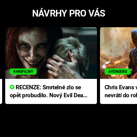
NÁVRHY PRO VÁS
KINOFILMY
AVENGERS
RECENZE: Smrtelné zlo se
Chris Evans v
opět probudilo. Nový Evil Dead
nevrátí do ro
přichází s neodolatelnou
Ameriky
hororovou nabídkou