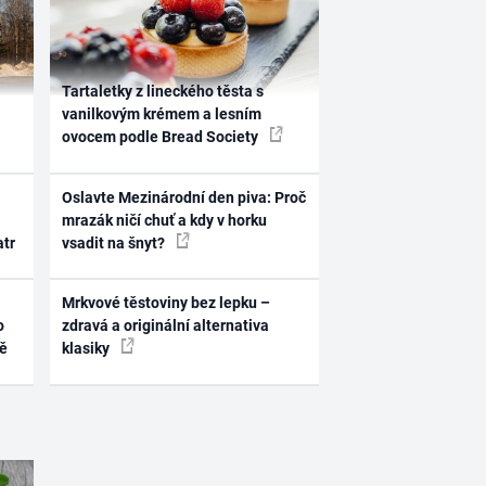
Tartaletky z lineckého těsta s
vanilkovým krémem a lesním
ovocem podle Bread Society
Oslavte Mezinárodní den piva: Proč
mrazák ničí chuť a kdy v horku
atr
vsadit na šnyt?
Mrkvové těstoviny bez lepku –
o
zdravá a originální alternativa
ně
klasiky