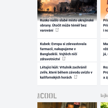
Rusko našlo slabé místo ukrajinské
Pri
obrany. Útočit může téměř bez
Pri
varování
i n
Kubek: Evropa si zdevastovala
Ma
farmacii, nakupujeme v
vž
Bangladéši. Vojtěch ničí
já,
zdravotnictví
Létající kůň: Vrtulník zachránil
Ro
zvíře, které během závodu uvízlo v
Pr
kalifornských horách
a 