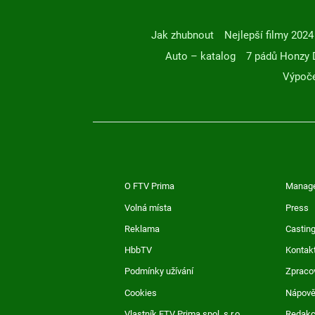
Jak zhubnout
Nejlepší filmy 2024
Auto – katalog
7 pádů Honzy 
Výpoče
O FTV Prima
Manag
Volná místa
Press
Reklama
Casting
HbbTV
Kontak
Podmínky užívání
Zpraco
Cookies
Nápov
Vlastník FTV Prima spol. s r.o.
Redak