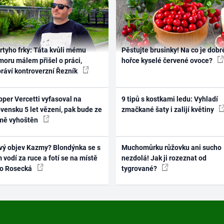
rtyho frky: Táta kvůli mému
Pěstujte brusinky! Na co je dobr
oru málem přišel o práci,
hořce kyselé červené ovoce?
práví kontroverzní Řezník
per Vercetti vyfasoval na
9 tipů s kostkami ledu: Vyhladí
vensku 5 let vězení, pak bude ze
zmačkané šaty i zalijí květiny
mě vyhoštěn
vý objev Kazmy? Blondýnka se s
Muchomůrku růžovku ani sucho
 vodí za ruce a fotí se na místě
nezdolá! Jak ji rozeznat od
ko Rosecká
tygrované?