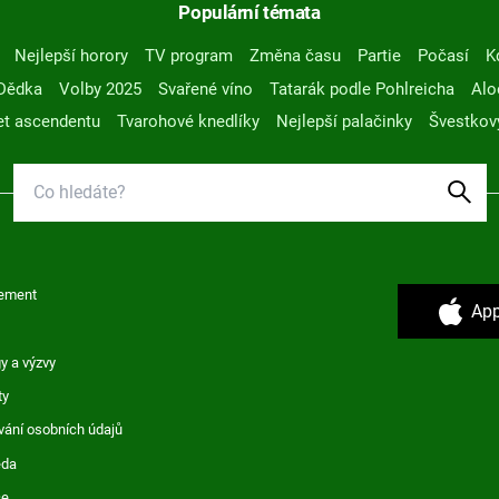
Populární témata
Nejlepší horory
TV program
Změna času
Partie
Počasí
K
Dědka
Volby 2025
Svařené víno
Tatarák podle Pohlreicha
Alo
t ascendentu
Tvarohové knedlíky
Nejlepší palačinky
Švestkov
ement
App
y a výzvy
ty
vání osobních údajů
ěda
ce