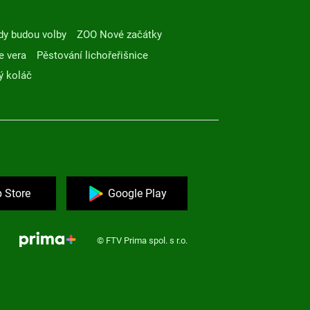
dy budou volby
ZOO Nové začátky
e vera
Pěstování lichořeřišnice
ý koláč
 Store
Google Play
© FTV Prima spol. s r.o.