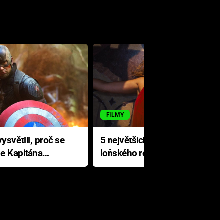
FILMY
ysvětlil, proč se
5 největších propadáků
le Kapitána
loňského roku: Disney na
jediné katastrofě prodělal 200
milionů dolarů