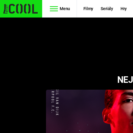
Menu
Filmy
Seriály
Hry
Seriály
Filmy
SIMPSONOVI
STAR WARS
HVĚZDNÁ
AVENGERS
BRÁNA
NEJ
RYCHLE A
TEORIE
ZBĚSILE 10
VELKÉHO
PREDÁTOR
TŘESKU
FUTURAMA