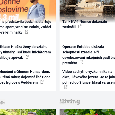
ma představila podzim: startuje
Tank KV-1 Němce dokonale
ma sport, vrací se Polabí, Zrádci
zaskočil
ové kriminálky
thiase Hložka ženy do vztahu
Operace Entebbe ukázala
dy uhnaly: Teď budu iniciátorem
schopnosti Izraele. Při
 slibuje zpěvák
osvobozování rukojmích padl br
premiéra
zloučení s Glenem Hansardem:
Video zachytilo výzkumníka na
outěná rakev, dojemná řeč Bona
okraji lávového jezera. Je to jak
zpěv Irglové s Vedderem
pohled do Slunce, hlásil vzruše