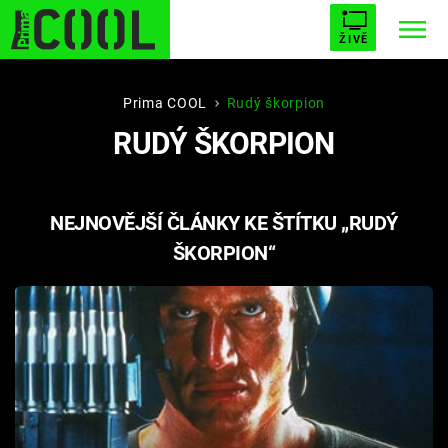
ŽIVĚ
STARHOUSE
BUFFY, PŘEMOŽITELKA UPÍRŮ
Trendy:
Prima COOL
Rudý škorpion
RUDÝ ŠKORPION
ESCAPE
PLNEJ KOTEL
AVENGERS 5
NEJNOVĚJŠÍ ČLÁNKY KE ŠTÍTKU „RUDÝ
ŠKORPION“
Témata
Filmy
Seriály
Hry