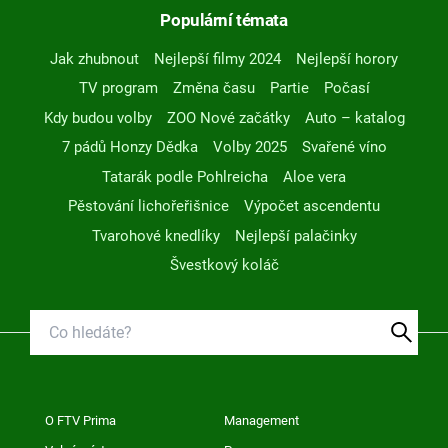
Populární témata
Jak zhubnout
Nejlepší filmy 2024
Nejlepší horory
TV program
Změna času
Partie
Počasí
Kdy budou volby
ZOO Nové začátky
Auto – katalog
7 pádů Honzy Dědka
Volby 2025
Svařené víno
Tatarák podle Pohlreicha
Aloe vera
Pěstování lichořeřišnice
Výpočet ascendentu
Tvarohové knedlíky
Nejlepší palačinky
Švestkový koláč
O FTV Prima
Management