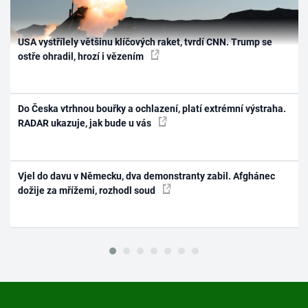
USA vystřílely většinu klíčových raket, tvrdí CNN. Trump se
ostře ohradil, hrozí i vězením
Do Česka vtrhnou bouřky a ochlazení, platí extrémní výstraha.
RADAR ukazuje, jak bude u vás
Vjel do davu v Německu, dva demonstranty zabil. Afghánec
dožije za mřížemi, rozhodl soud