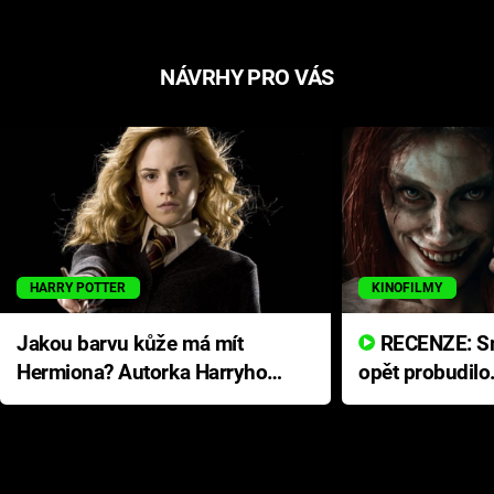
NÁVRHY PRO VÁS
HARRY POTTER
KINOFILMY
Jakou barvu kůže má mít
RECENZE: Smrtelné zlo se
Hermiona? Autorka Harryho
opět probudilo
Pottera přišla s ráznou
přichází s neo
odpovědí
hororovou nab