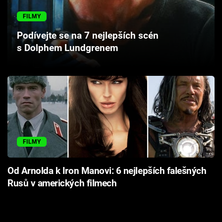
Cool Esport
FILMY
Pořady
Podívejte se na 7 nejlepších scén
s Dolphem Lundgrenem
TV Program
Sledujte prima+
Přihlášení
FILMY
Sledujte nás
Od Arnolda k Iron Manovi: 6 nejlepších falešných
Rusů v amerických filmech