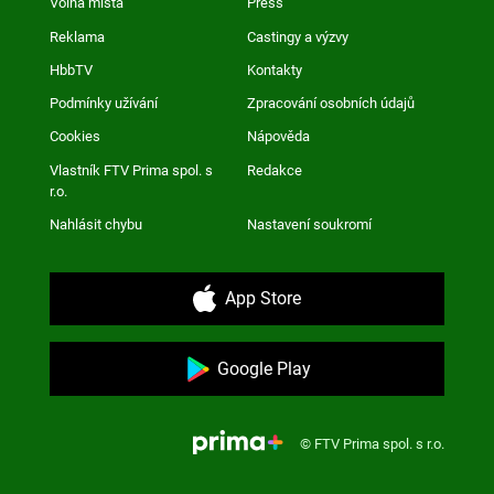
Volná místa
Press
Reklama
Castingy a výzvy
HbbTV
Kontakty
Podmínky užívání
Zpracování osobních údajů
Cookies
Nápověda
Vlastník FTV Prima spol. s
Redakce
r.o.
Nahlásit chybu
Nastavení soukromí
App Store
Google Play
© FTV Prima spol. s r.o.