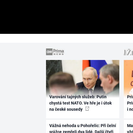
Varování tajných služeb: Putin
Pri
chystá test NATO. Ve hře je i útok
Pri
na české sousedy
i n
Vážná nehoda u Pohořelic: Při čelní
Ma
srážce zemřeli dva lidé. Další čtyři
vž