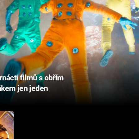
rnácti filmů s obřím
ákem jen jeden