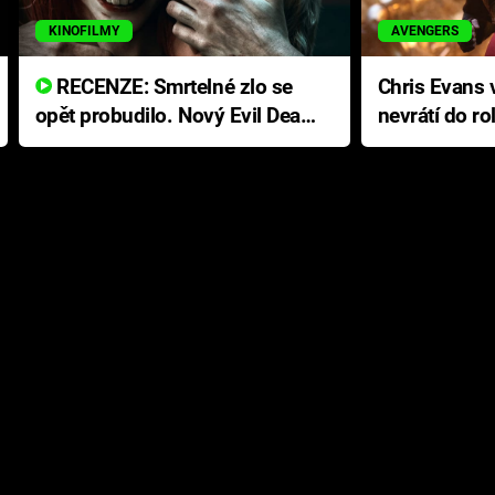
KINOFILMY
AVENGERS
RECENZE: Smrtelné zlo se
Chris Evans v
opět probudilo. Nový Evil Dead
nevrátí do ro
přichází s neodolatelnou
Ameriky
hororovou nabídkou