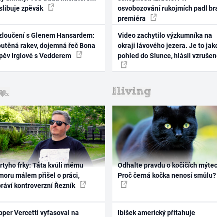
 slibuje zpěvák
osvobozování rukojmích padl br
premiéra
zloučení s Glenem Hansardem:
Video zachytilo výzkumníka na
outěná rakev, dojemná řeč Bona
okraji lávového jezera. Je to jak
zpěv Irglové s Vedderem
pohled do Slunce, hlásil vzruše
rtyho frky: Táta kvůli mému
Odhalte pravdu o kočičích mýtec
oru málem přišel o práci,
Proč černá kočka nenosí smůlu?
práví kontroverzní Řezník
per Vercetti vyfasoval na
Ibišek americký přitahuje