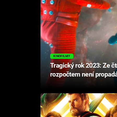
KINOFILMY
Tragický rok 2023: Ze čt
rozpočtem není propad