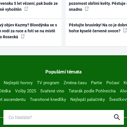
vensku 5 let vězení, pak bude ze
pozornost obřími květy. Pěstuje 
mě vyhoštěn
snadno
vý objev Kazmy? Blondýnka se s
Pěstujte brusinky! Na co je dobr
 vodí za ruce a fotí se na místě
hořce kyselé červené ovoce?
ko Rosecká
Populární témata
Nejlepší horory
TV program
Změna času
Partie
Počasí
K
Dědka
Volby 2025
Svařené víno
Tatarák podle Pohlreicha
Alo
t ascendentu
Tvarohové knedlíky
Nejlepší palačinky
Švestkov