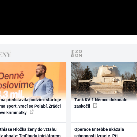
ma představila podzim: startuje
Tank KV-1 Němce dokonale
ma sport, vrací se Polabí, Zrádci
zaskočil
ové kriminálky
thiase Hložka ženy do vztahu
Operace Entebbe ukázala
dy uhnaly: Teď budu iniciátorem
schopnosti Izraele. Při