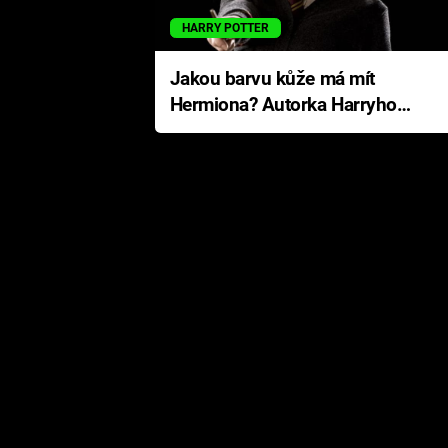
HARRY POTTER
Jakou barvu kůže má mít
Hermiona? Autorka Harryho
Pottera přišla s ráznou
odpovědí