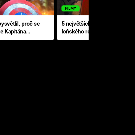
FILMY
ysvětlil, proč se
5 největších propadáků
le Kapitána
loňského roku: Disney na
jediné katastrofě prodělal 200
milionů dolarů