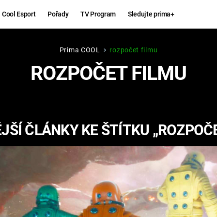
Cool Esport
Pořady
TV Program
Sledujte prima+
Prima COOL
rozpočet filmu
Hry
Zábava
ROZPOČET FILMU
MAFIA
ZÁBAVN
GALERI
GTA 6
NEJLEP
JŠÍ ČLÁNKY KE ŠTÍTKU „ROZPOČE
KINGDOM
KOMEDI
COME:
DELIVERANCE
CHUCK
NORRIS
ESPORT
DEADP