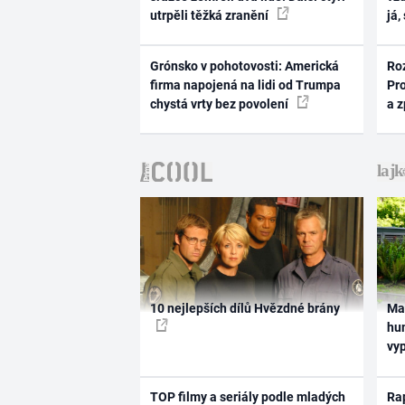
utrpěli těžká zranění
já,
Grónsko v pohotovosti: Americká
Ro
firma napojená na lidi od Trumpa
Pr
chystá vrty bez povolení
a 
10 nejlepších dílů Hvězdné brány
Ma
hum
vy
TOP filmy a seriály podle mladých
Rap