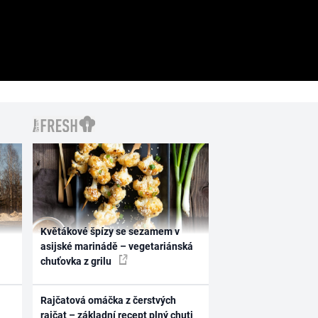
Květákové špízy se sezamem v
asijské marinádě – vegetariánská
chuťovka z grilu
Rajčatová omáčka z čerstvých
rajčat – základní recept plný chuti