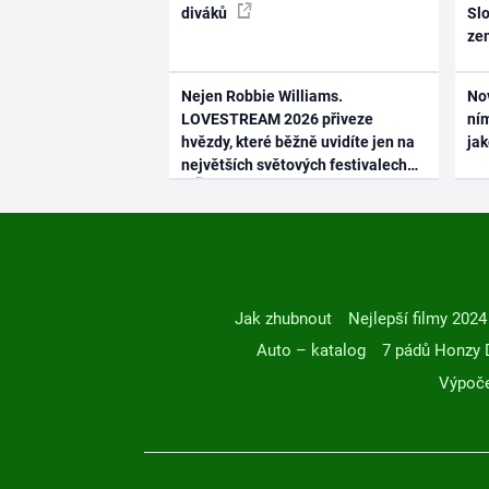
diváků
Slo
ze
Nejen Robbie Williams.
No
LOVESTREAM 2026 přiveze
ním
hvězdy, které běžně uvidíte jen na
ja
největších světových festivalech
Jak zhubnout
Nejlepší filmy 2024
Auto – katalog
7 pádů Honzy 
Výpoče