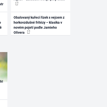
atr
Obalovaný kuřecí řízek s vejcem z
o
horkovzdušné fritézy – klasika v
ně
novém pojetí podle Jamieho
Olivera
h!