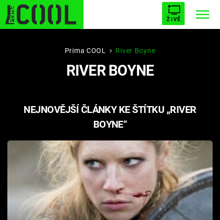
ŽIVĚ
STARHOUSE
BUFFY, PŘEMOŽITELKA UPÍRŮ
Trendy:
Prima COOL
River Boyne
RIVER BOYNE
ESCAPE
PLNEJ KOTEL
AVENGERS 5
NEJNOVĚJŠÍ ČLÁNKY KE ŠTÍTKU „RIVER
BOYNE“
Témata
Filmy
Seriály
Hry