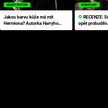
HARRY POTTER
KINOFILMY
Jakou barvu kůže má mít
RECENZE: Smrtelné zlo se
Hermiona? Autorka Harryho
opět probudilo
Pottera přišla s ráznou
přichází s neo
odpovědí
hororovou nab