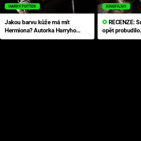
HARRY POTTER
KINOFILMY
Jakou barvu kůže má mít
RECENZE: Smrtelné zlo se
Hermiona? Autorka Harryho
opět probudilo
Pottera přišla s ráznou
přichází s neo
odpovědí
hororovou nab