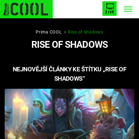
ŽIVĚ
STARHOUSE
BUFFY, PŘEMOŽITELKA UPÍRŮ
Trendy:
Prima COOL
Rise of Shadows
RISE OF SHADOWS
ESCAPE
PLNEJ KOTEL
AVENGERS 5
NEJNOVĚJŠÍ ČLÁNKY KE ŠTÍTKU „RISE OF
SHADOWS“
Témata
Filmy
Seriály
Hry