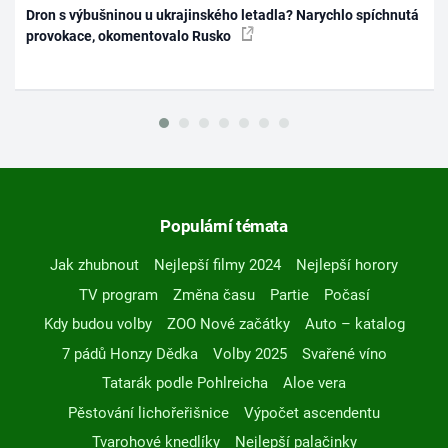
Dron s výbušninou u ukrajinského letadla? Narychlo spíchnutá
provokace, okomentovalo Rusko
Populární témata
Jak zhubnout
Nejlepší filmy 2024
Nejlepší horory
TV program
Změna času
Partie
Počasí
Kdy budou volby
ZOO Nové začátky
Auto – katalog
7 pádů Honzy Dědka
Volby 2025
Svařené víno
Tatarák podle Pohlreicha
Aloe vera
Pěstování lichořeřišnice
Výpočet ascendentu
Tvarohové knedlíky
Nejlepší palačinky