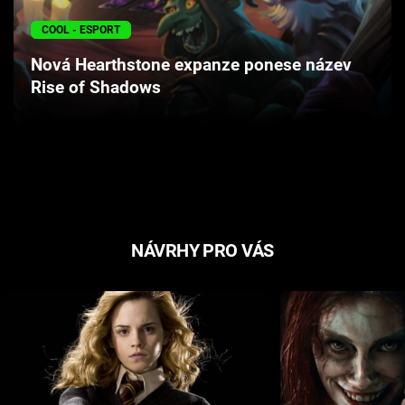
Cool Esport
COOL - ESPORT
Pořady
Nová Hearthstone expanze ponese název
Rise of Shadows
TV Program
Sledujte prima+
Přihlášení
NÁVRHY PRO VÁS
Sledujte nás