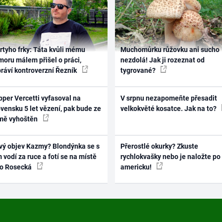
rtyho frky: Táta kvůli mému
Muchomůrku růžovku ani sucho
oru málem přišel o práci,
nezdolá! Jak ji rozeznat od
práví kontroverzní Řezník
tygrované?
per Vercetti vyfasoval na
V srpnu nezapomeňte přesadit
vensku 5 let vězení, pak bude ze
velkokvěté kosatce. Jak na to?
mě vyhoštěn
vý objev Kazmy? Blondýnka se s
Přerostlé okurky? Zkuste
 vodí za ruce a fotí se na místě
rychlokvašky nebo je naložte po
ko Rosecká
americku!