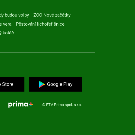
dy budou volby
ZOO Nové začátky
e vera
Pěstování lichořeřišnice
ý koláč
 Store
Google Play
© FTV Prima spol. s r.o.