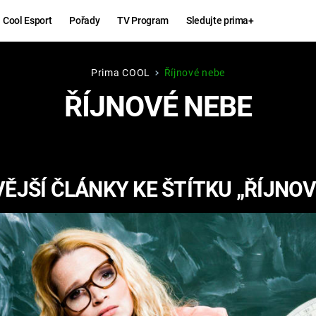
Cool Esport
Pořady
TV Program
Sledujte prima+
Prima COOL
Říjnové nebe
Hry
Zábava
ŘÍJNOVÉ NEBE
MAFIA
ZÁBAVN
GALERI
GTA 6
NEJLEP
ĚJŠÍ ČLÁNKY KE ŠTÍTKU „ŘÍJNOV
KINGDOM
KOMEDI
COME:
DELIVERANCE
CHUCK
NORRIS
ESPORT
DEADP