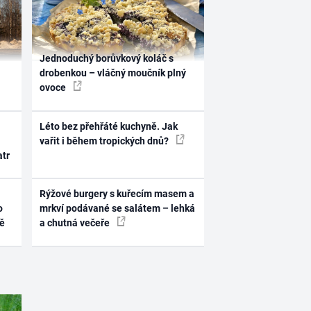
Jednoduchý borůvkový koláč s
drobenkou – vláčný moučník plný
ovoce
Léto bez přehřáté kuchyně. Jak
vařit i během tropických dnů?
atr
Rýžové burgery s kuřecím masem a
o
mrkví podávané se salátem – lehká
ně
a chutná večeře