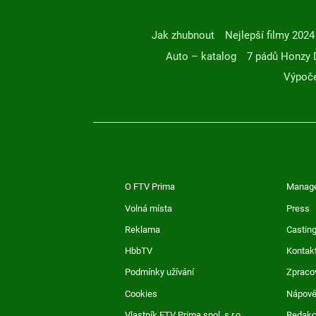
Jak zhubnout
Nejlepší filmy 2024
Auto – katalog
7 pádů Honzy 
Výpoče
O FTV Prima
Manag
Volná místa
Press
Reklama
Casting
HbbTV
Kontak
Podmínky užívání
Zpraco
Cookies
Nápov
Vlastník FTV Prima spol. s r.o.
Redak