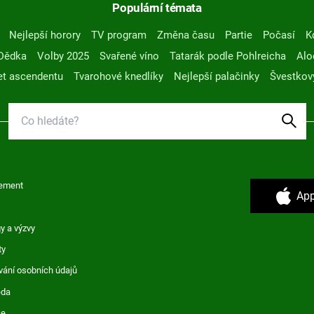
Populární témata
Nejlepší horory
TV program
Změna času
Partie
Počasí
K
Dědka
Volby 2025
Svařené víno
Tatarák podle Pohlreicha
Alo
t ascendentu
Tvarohové knedlíky
Nejlepší palačinky
Švestkov
ement
App
y a výzvy
ty
vání osobních údajů
ěda
ce