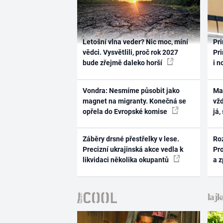
Letošní vlna veder? Nic moc, míní
Pri
vědci. Vysvětlili, proč rok 2027
Pri
bude zřejmě daleko horší
i n
Vondra: Nesmíme působit jako
Ma
magnet na migranty. Konečná se
vž
opřela do Evropské komise
já,
Záběry drsné přestřelky v lese.
Ro
Precizní ukrajinská akce vedla k
Pr
likvidaci několika okupantů
a 