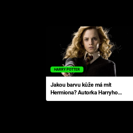
HARRY POTTER
Jakou barvu kůže má mít
Hermiona? Autorka Harryho
Pottera přišla s ráznou
odpovědí