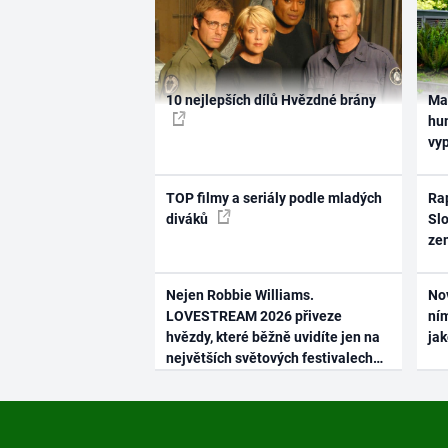
10 nejlepších dílů Hvězdné brány
Ma
hum
vy
TOP filmy a seriály podle mladých
Rap
diváků
Slo
ze
Nejen Robbie Williams.
No
LOVESTREAM 2026 přiveze
ním
hvězdy, které běžně uvidíte jen na
ja
největších světových festivalech