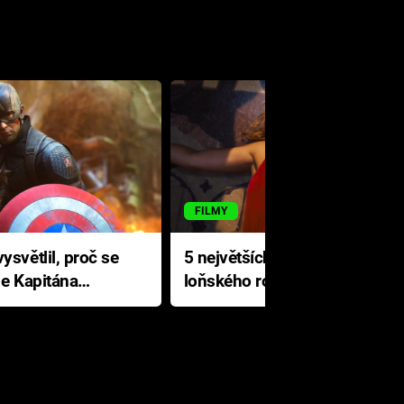
FILMY
ysvětlil, proč se
5 největších propadáků
le Kapitána
loňského roku: Disney na
jediné katastrofě prodělal 200
milionů dolarů