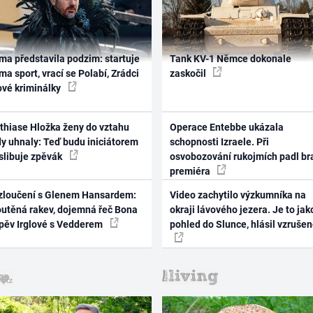
ma představila podzim: startuje
Tank KV-1 Němce dokonale
ma sport, vrací se Polabí, Zrádci
zaskočil
ové kriminálky
thiase Hložka ženy do vztahu
Operace Entebbe ukázala
dy uhnaly: Teď budu iniciátorem
schopnosti Izraele. Při
 slibuje zpěvák
osvobozování rukojmích padl br
premiéra
zloučení s Glenem Hansardem:
Video zachytilo výzkumníka na
outěná rakev, dojemná řeč Bona
okraji lávového jezera. Je to jak
zpěv Irglové s Vedderem
pohled do Slunce, hlásil vzruše