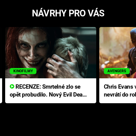
NÁVRHY PRO VÁS
KINOFILMY
AVENGERS
RECENZE: Smrtelné zlo se
Chris Evans v
opět probudilo. Nový Evil Dead
nevrátí do ro
přichází s neodolatelnou
Ameriky
hororovou nabídkou