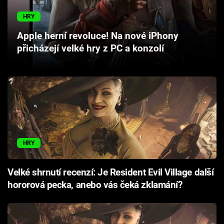
Cool Esport
HRY
Pořady
Apple herní revoluce! Na nové iPhony
přicházejí velké hry z PC a konzolí
TV Program
Sledujte prima+
Přihlášení
HRY
Sledujte nás
Velké shrnutí recenzí: Je Resident Evil Village další
hororová pecka, anebo vás čeká zklamání?