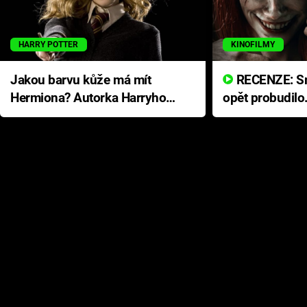
HARRY POTTER
KINOFILMY
Jakou barvu kůže má mít
RECENZE: Smrtelné zlo se
Hermiona? Autorka Harryho
opět probudilo
Pottera přišla s ráznou
přichází s neo
odpovědí
hororovou nab