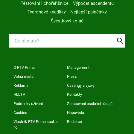
Pěstování lichořeřišnice
Výpočet ascendentu
Tvarohové knedlíky
Nejlepší palačinky
Švestkový koláč
O FTV Prima
Management
Volná místa
Press
Reklama
Castingy a výzvy
HbbTV
Kontakty
Podmínky užívání
Zpracování osobních údajů
Cookies
Nápověda
Vlastník FTV Prima spol. s
Redakce
r.o.