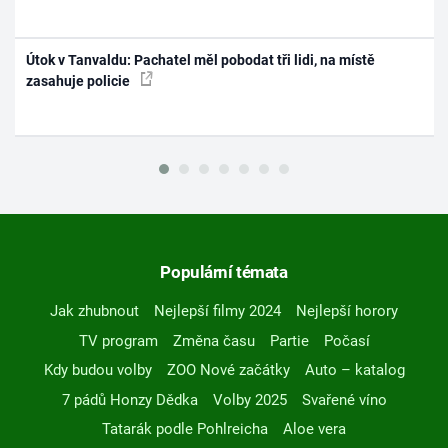
Útok v Tanvaldu: Pachatel měl pobodat tři lidi, na místě
zasahuje policie
Populární témata
Jak zhubnout
Nejlepší filmy 2024
Nejlepší horory
TV program
Změna času
Partie
Počasí
Kdy budou volby
ZOO Nové začátky
Auto – katalog
7 pádů Honzy Dědka
Volby 2025
Svařené víno
Tatarák podle Pohlreicha
Aloe vera