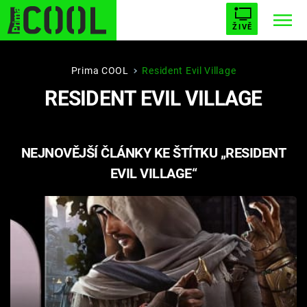
ŽIVĚ
STARHOUSE
BUFFY, PŘEMOŽITELKA UPÍRŮ
Trendy:
Prima COOL
Resident Evil Village
RESIDENT EVIL VILLAGE
ESCAPE
PLNEJ KOTEL
AVENGERS 5
NEJNOVĚJŠÍ ČLÁNKY KE ŠTÍTKU „RESIDENT
EVIL VILLAGE“
Témata
Filmy
Seriály
Hry