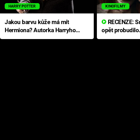
HARRY POTTER
KINOFILMY
Jakou barvu kůže má mít
RECENZE: Smrtelné zlo se
Hermiona? Autorka Harryho
opět probudilo
Pottera přišla s ráznou
přichází s neo
odpovědí
hororovou nab