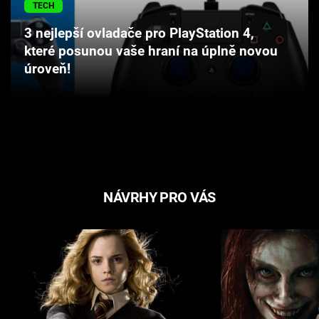
TECH
Cool Esport
3 nejlepší ovladače pro PlayStation 4,
Pořady
které posunou vaše hraní na úplně novou
úroveň!
TV Program
Sledujte prima+
Přihlášení
NÁVRHY PRO VÁS
Sledujte nás