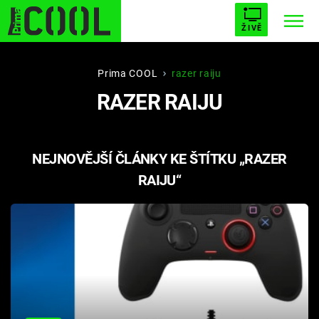
ŽIVĚ
STARHOUSE
BUFFY, PŘEMOŽITELKA UPÍRŮ
Trendy:
Prima COOL
razer raiju
RAZER RAIJU
ESCAPE
PLNEJ KOTEL
AVENGERS 5
NEJNOVĚJŠÍ ČLÁNKY KE ŠTÍTKU „RAZER
RAIJU“
Témata
Filmy
Seriály
Hry