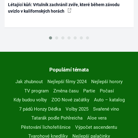
Létající kůň: Vrtulník zachránil zvíře, které během závodu
uvízlo v kalifornských horách
Populární témata
Jak zhubnout
Nejlepší filmy 2024
Nejlepší horory
TV program
Změna času
Partie
Počasí
Kdy budou volby
ZOO Nové začátky
Auto – katalog
7 pádů Honzy Dědka
Volby 2025
Svařené víno
Tatarák podle Pohlreicha
Aloe vera
Pěstování lichořeřišnice
Výpočet ascendentu
Tvarohové knedlíky
Nejlepší palačinky