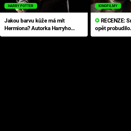
HARRY POTTER
KINOFILMY
Jakou barvu kůže má mít
RECENZE: Smrtelné zlo se
Hermiona? Autorka Harryho
opět probudilo
Pottera přišla s ráznou
přichází s neo
odpovědí
hororovou nab