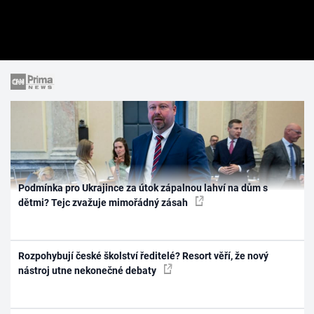
Podmínka pro Ukrajince za útok zápalnou lahví na dům s
dětmi? Tejc zvažuje mimořádný zásah
Rozpohybují české školství ředitelé? Resort věří, že nový
nástroj utne nekonečné debaty