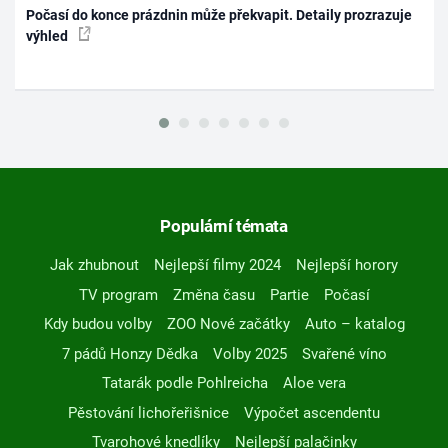
Počasí do konce prázdnin může překvapit. Detaily prozrazuje
výhled
Populární témata
Jak zhubnout
Nejlepší filmy 2024
Nejlepší horory
TV program
Změna času
Partie
Počasí
Kdy budou volby
ZOO Nové začátky
Auto – katalog
7 pádů Honzy Dědka
Volby 2025
Svařené víno
Tatarák podle Pohlreicha
Aloe vera
Pěstování lichořeřišnice
Výpočet ascendentu
Tvarohové knedlíky
Nejlepší palačinky