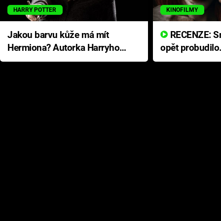
HARRY POTTER
KINOFILMY
Jakou barvu kůže má mít
RECENZE: Smrtelné zlo se
Hermiona? Autorka Harryho
opět probudilo
Pottera přišla s ráznou
přichází s neo
odpovědí
hororovou nab