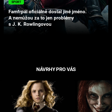
SPORT
Cool Esport
Famfrpál oficiálně dostal jiné jméno.
Pořady
A nemůžou za to jen problémy
s J. K. Rowlingovou
TV Program
Sledujte prima+
Přihlášení
NÁVRHY PRO VÁS
Sledujte nás