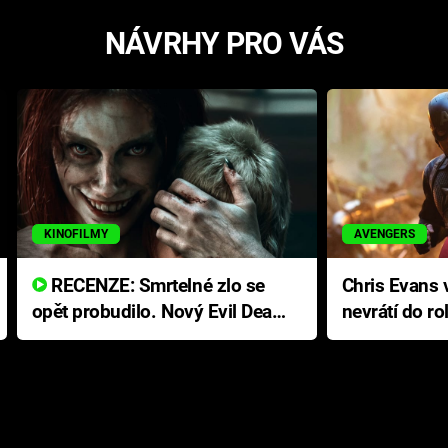
NÁVRHY PRO VÁS
KINOFILMY
AVENGERS
RECENZE: Smrtelné zlo se
Chris Evans v
opět probudilo. Nový Evil Dead
nevrátí do ro
přichází s neodolatelnou
Ameriky
hororovou nabídkou