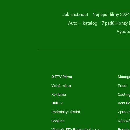
Jak zhubnout
Nejlepší filmy 2024
Auto – katalog
7 pádů Honzy 
Výpoče
O FTV Prima
Manag
Volná místa
Press
Reklama
Casting
HbbTV
Kontak
Podmínky užívání
Zpraco
Cookies
Nápov
Vlastník FTV Prima spol. s r.o.
Redak