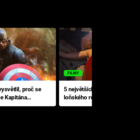
FILMY
ysvětlil, proč se
5 největších propadáků
le Kapitána
loňského roku: Disney na
jediné katastrofě prodělal 200
milionů dolarů