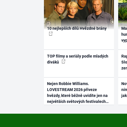
10 nejlepších dílů Hvězdné brány
Ma
hum
vy
TOP filmy a seriály podle mladých
Rap
diváků
Slo
ze
Nejen Robbie Williams.
No
LOVESTREAM 2026 přiveze
ním
hvězdy, které běžně uvidíte jen na
ja
největších světových festivalech