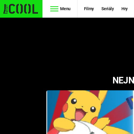
Menu
Filmy
Seriály
Hry
Seriály
Filmy
SIMPSONOVI
STAR WARS
HVĚZDNÁ
AVENGERS
BRÁNA
NEJN
RYCHLE A
TEORIE
ZBĚSILE 10
VELKÉHO
PREDÁTOR
TŘESKU
FUTURAMA