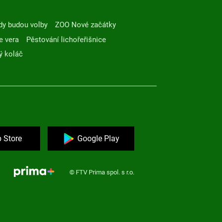
dy budou volby
ZOO Nové začátky
e vera
Pěstování lichořeřišnice
ý koláč
 Store
Google Play
© FTV Prima spol. s r.o.