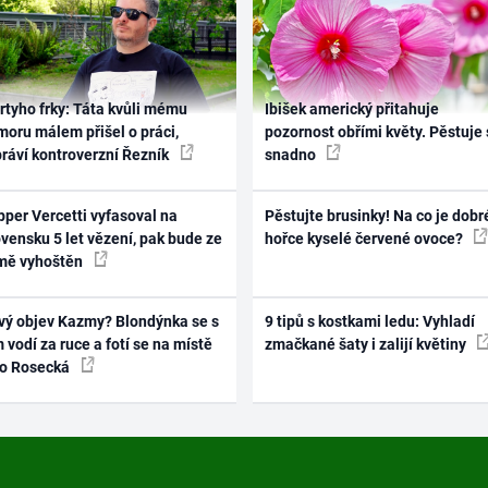
rtyho frky: Táta kvůli mému
Ibišek americký přitahuje
oru málem přišel o práci,
pozornost obřími květy. Pěstuje 
práví kontroverzní Řezník
snadno
per Vercetti vyfasoval na
Pěstujte brusinky! Na co je dobr
vensku 5 let vězení, pak bude ze
hořce kyselé červené ovoce?
mě vyhoštěn
vý objev Kazmy? Blondýnka se s
9 tipů s kostkami ledu: Vyhladí
 vodí za ruce a fotí se na místě
zmačkané šaty i zalijí květiny
ko Rosecká