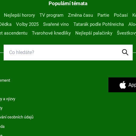
Populární témata
Nejlepší horory
TV program
Změna času
Partie
Počasí
K
Dědka
Volby 2025
Svařené víno
Tatarák podle Pohlreicha
Alo
t ascendentu
Tvarohové knedlíky
Nejlepší palačinky
Švestkov
ement
App
y a výzvy
ty
vání osobních údajů
ěda
ce