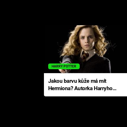
HARRY POTTER
Jakou barvu kůže má mít
Hermiona? Autorka Harryho
Pottera přišla s ráznou
odpovědí