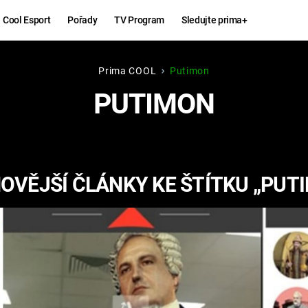
Cool Esport
Pořady
TV Program
Sledujte prima+
Prima COOL
Putimon
Hry
Zábava
PUTIMON
MAFIA
ZÁBAVN
GALERI
GTA 6
NEJLEP
OVĚJŠÍ ČLÁNKY KE ŠTÍTKU „PUT
KINGDOM
KOMEDI
COME:
DELIVERANCE
CHUCK
NORRIS
ESPORT
DEADP