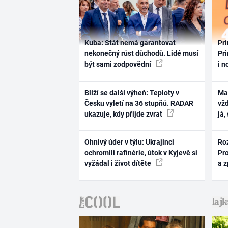
Kuba: Stát nemá garantovat
Pri
nekonečný růst důchodů. Lidé musí
Pri
být sami zodpovědní
i n
Blíží se další výheň: Teploty v
Ma
Česku vyletí na 36 stupňů. RADAR
vž
ukazuje, kdy přijde zvrat
já,
Ohnivý úder v týlu: Ukrajinci
Ro
ochromili rafinérie, útok v Kyjevě si
Pr
vyžádal i život dítěte
a 