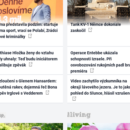
ma představila podzim: startuje
Tank KV-1 Němce dokonale
ma sport, vrací se Polabí, Zrádci
zaskočil
ové kriminálky
thiase Hložka ženy do vztahu
Operace Entebbe ukázala
dy uhnaly: Teď budu iniciátorem
schopnosti Izraele. Při
 slibuje zpěvák
osvobozování rukojmích padl br
premiéra
zloučení s Glenem Hansardem:
Video zachytilo výzkumníka na
outěná rakev, dojemná řeč Bona
okraji lávového jezera. Je to jak
zpěv Irglové s Vedderem
pohled do Slunce, hlásil vzruše