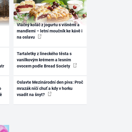
Vláčný koláč z jogurtu s višněmi a
mandlemi – letní moučník ke kávě i
na oslavu
Tartaletky z lineckého těsta s
vanilkovým krémem a lesním
atr
ovocem podle Bread Society
Oslavte Mezinárodní den piva: Proč
o
mrazák ničí chuť a kdy v horku
ně
vsadit na šnyt?