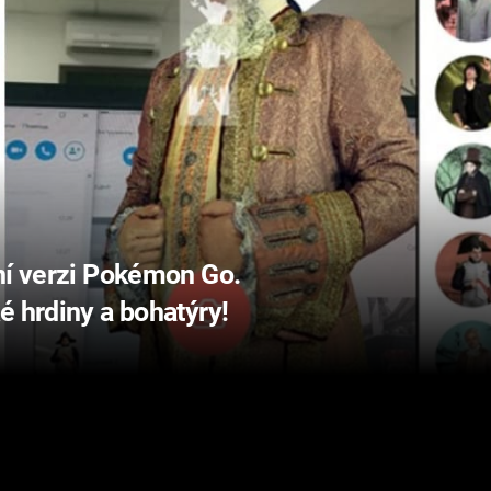
ní verzi Pokémon Go.
é hrdiny a bohatýry!