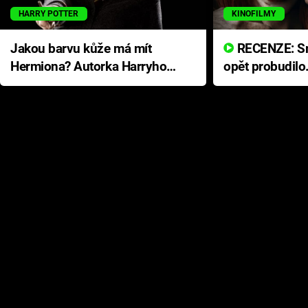
HARRY POTTER
KINOFILMY
Jakou barvu kůže má mít
RECENZE: Smrtelné zlo se
Hermiona? Autorka Harryho
opět probudilo
Pottera přišla s ráznou
přichází s neo
odpovědí
hororovou nab