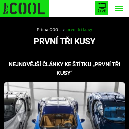
ŽIVĚ
STARHOUSE
BUFFY, PŘEMOŽITELKA UPÍRŮ
Trendy:
Prima COOL
první tři kusy
PRVNÍ TŘI KUSY
ESCAPE
PLNEJ KOTEL
AVENGERS 5
NEJNOVĚJŠÍ ČLÁNKY KE ŠTÍTKU „PRVNÍ TŘI
KUSY“
Témata
Filmy
Seriály
Hry