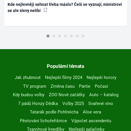
Kde nejlevněji sehnat třeba máslo? Češi se vyznají, ministrovi
se ale slevy nelíbí
Populární témata
Jak zhubnout
Nejlepší filmy 2024
Nejlepší horory
TV program
Změna času
Partie
Počasí
Kdy budou volby
ZOO Nové začátky
Auto – katalog
7 pádů Honzy Dědka
Volby 2025
Svařené víno
Tatarák podle Pohlreicha
Aloe vera
Pěstování lichořeřišnice
Výpočet ascendentu
Tvarohové knedlíky
Nejlepší palačinky