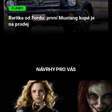
Cool Esport
ČLÁNKY
Pořady
Raritka od Fordu: první Mustang kupé je
na prodej
TV Program
Sledujte prima+
Přihlášení
NÁVRHY PRO VÁS
Sledujte nás