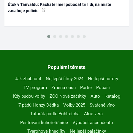
Útok v Tanvaldu: Pachatel měl pobodat tři lidi, na místě
zasahuje policie
Populární témata
Jak zhubnout
Nejlepší filmy 2024
Nejlepší horory
TV program
Změna času
Partie
Počasí
Kdy budou volby
ZOO Nové začátky
Auto – katalog
7 pádů Honzy Dědka
Volby 2025
Svařené víno
Tatarák podle Pohlreicha
Aloe vera
Pěstování lichořeřišnice
Výpočet ascendentu
Tvarohové knedlíky
Nejlepší palačinky