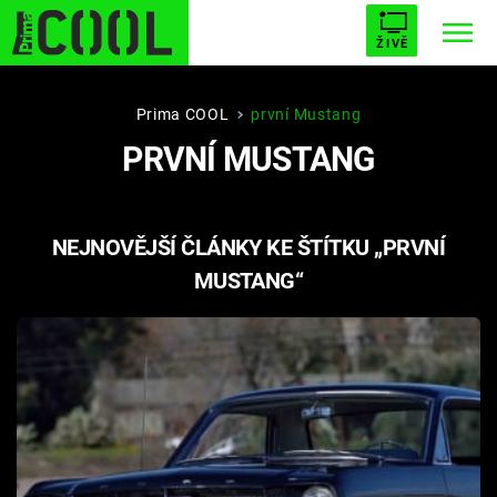
ŽIVĚ
STARHOUSE
BUFFY, PŘEMOŽITELKA UPÍRŮ
Trendy:
Prima COOL
první Mustang
PRVNÍ MUSTANG
ESCAPE
PLNEJ KOTEL
AVENGERS 5
NEJNOVĚJŠÍ ČLÁNKY KE ŠTÍTKU „PRVNÍ
MUSTANG“
Témata
Filmy
Seriály
Hry