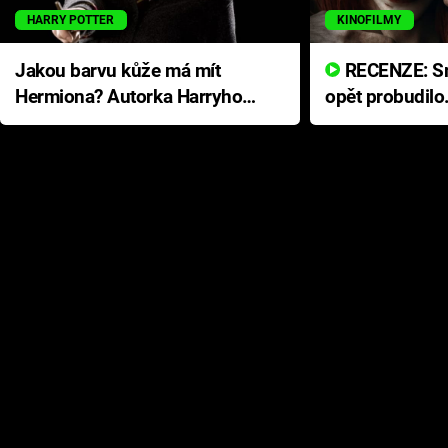
HARRY POTTER
KINOFILMY
Jakou barvu kůže má mít
RECENZE: Smrtelné zlo se
Hermiona? Autorka Harryho
opět probudilo
Pottera přišla s ráznou
přichází s neo
odpovědí
hororovou nab